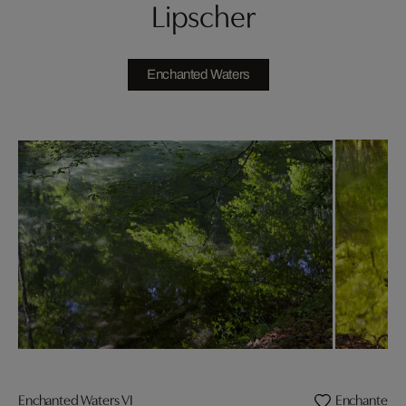
Lipscher
Enchanted Waters
Enchanted Waters VI
Enchanted Wa