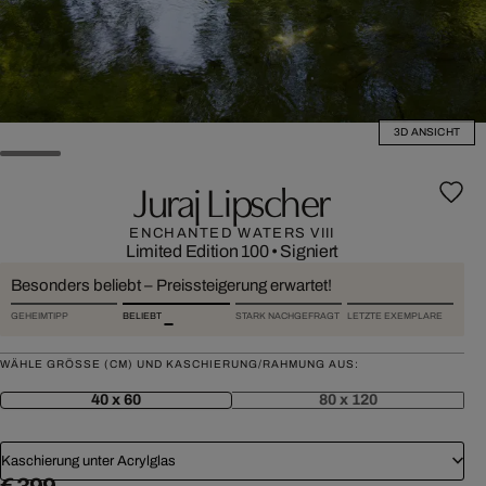
3D ANSICHT
Juraj Lipscher
ENCHANTED WATERS VIII
Limited Edition 100
•
Signiert
Besonders beliebt – Preissteigerung erwartet!
GEHEIMTIPP
BELIEBT
STARK NACHGEFRAGT
LETZTE EXEMPLARE
WÄHLE GRÖSSE (CM) UND KASCHIERUNG/RAHMUNG AUS:
40 x 60
80 x 120
Kaschierung unter Acrylglas