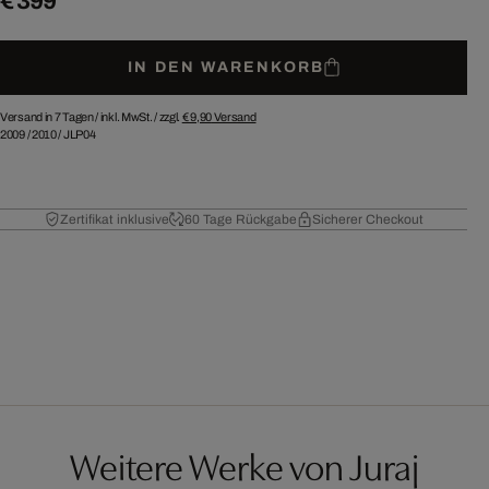
€ 399
IN DEN WARENKORB
Versand in 7 Tagen /
inkl. MwSt. / zzgl.
€ 9,90
Versand
2009
/
2010
/
JLP04
Zertifikat inklusive
60 Tage Rückgabe
Sicherer Checkout
Weitere Werke von Juraj