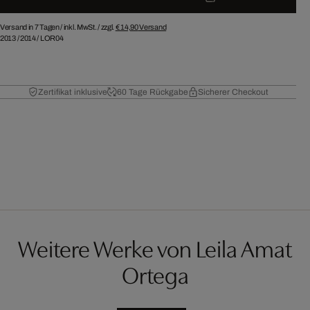
Versand in 7 Tagen /
inkl. MwSt. / zzgl.
€ 14,90
Versand
2013
/
2014
/
LOR04
Zertifikat inklusive
60 Tage Rückgabe
Sicherer Checkout
Weitere Werke von Leila Amat
Ortega