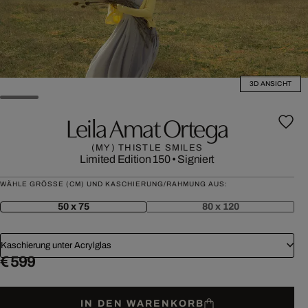
3D ANSICHT
Leila Amat Ortega
(MY) THISTLE SMILES
Limited Edition 150
•
Signiert
WÄHLE GRÖSSE (CM) UND KASCHIERUNG/RAHMUNG AUS:
50 x 75
80 x 120
Kaschierung unter Acrylglas
€ 599
IN DEN WARENKORB