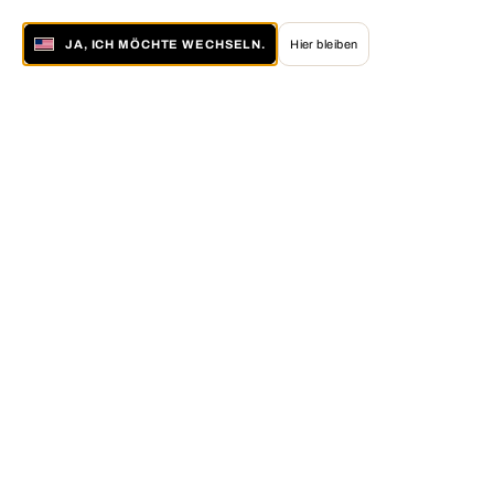
JA, ICH MÖCHTE WECHSELN.
Hier bleiben
Über LUMAS
Die LUMAS Idee