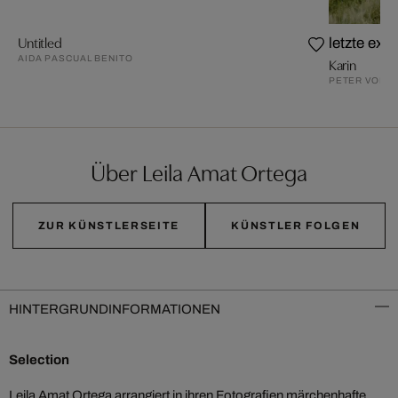
Untitled
letzte exe
AIDA PASCUAL BENITO
Karin
PETER VON F
Über Leila Amat Ortega
ZUR KÜNSTLERSEITE
KÜNSTLER FOLGEN
HINTERGRUNDINFORMATIONEN
Selection
Leila Amat Ortega arrangiert in ihren Fotografien märchenhafte