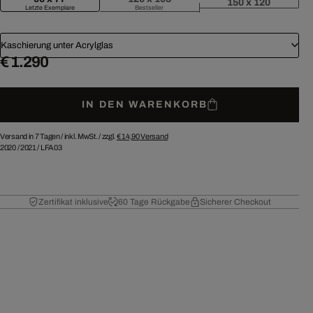
150 x 120
Letzte Exemplare
Bestseller
Kaschierung unter Acrylglas
€ 1.290
IN DEN WARENKORB
Versand in 7 Tagen /
inkl. MwSt. / zzgl.
€ 14,90
Versand
2020
/
2021
/
LFA03
Zertifikat inklusive
60 Tage Rückgabe
Sicherer Checkout