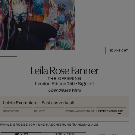
3D ANSICHT
Leila Rose Fanner
THE OFFERING
Limited Edition 150
•
Signiert
Über dieses Werk
Letzte Exemplare – Fast ausverkauft!
GEHEIMTIPP
BELIEBT
STARK NACHGEFRAGT
LETZTE EXEMPLARE
WÄHLE GRÖSSE (CM) UND KASCHIERUNG/RAHMUNG AUS:
90 x 77
120 x 103