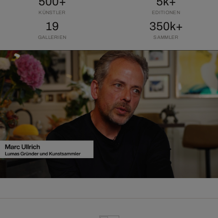
500+
5k+
KÜNSTLER
EDITIONEN
19
350k+
GALLERIEN
SAMMLER