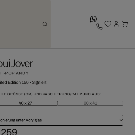
whatsApp
oui Jover
TI-POP ANDY
ited Edition 150
•
Signiert
HLE GRÖSSE (CM) UND KASCHIERUNG/RAHMUNG AUS:
40 x 27
60 x 41
chierung unter Acrylglas
 259