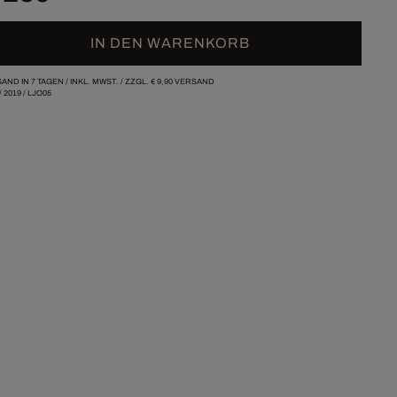
IN DEN WARENKORB
AND IN 7 TAGEN /
INKL. MWST. / ZZGL.
€ 9,90
VERSAND
/
2019
/
LJO05