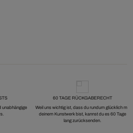
STS
60 TAGE RÜCKGABERECHT
nd unabhängige
Weil uns wichtig ist, dass du rundum glücklich mit
s.
deinem Kunstwerk bist, kannst du es 60 Tage
lang zurücksenden.