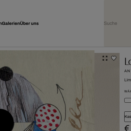
n
Galerien
Über uns
L
AN
Lim
WÄ
Kas
€