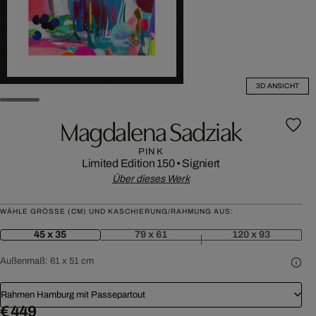
3D ANSICHT
Magdalena Sadziak
PINK
Limited Edition 150
•
Signiert
Über dieses Werk
WÄHLE GRÖSSE (CM) UND KASCHIERUNG/RAHMUNG AUS:
45 x 35
79 x 61
120 x 93
Außenmaß:
61 x 51 cm
Rahmen Hamburg mit Passepartout
€ 449