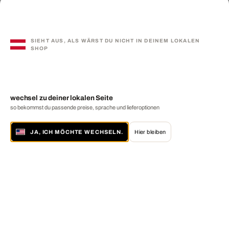
SIEHT AUS, ALS WÄRST DU NICHT IN DEINEM LOKALEN
SHOP
wechsel zu deiner lokalen Seite
so bekommst du passende preise, sprache und lieferoptionen
JA, ICH MÖCHTE WECHSELN.
Hier bleiben