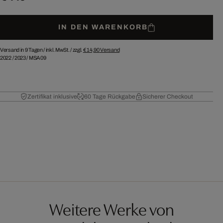
IN DEN WARENKORB
Versand in 9 Tagen /
inkl. MwSt. / zzgl.
€ 14,90
Versand
2022
/
2023
/
MSA09
Zertifikat inklusive
60 Tage Rückgabe
Sicherer Checkout
Weitere Werke von