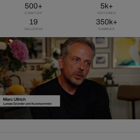
500+
5k+
KÜNSTLER
EDITIONEN
19
350k+
GALLERIEN
SAMMLER