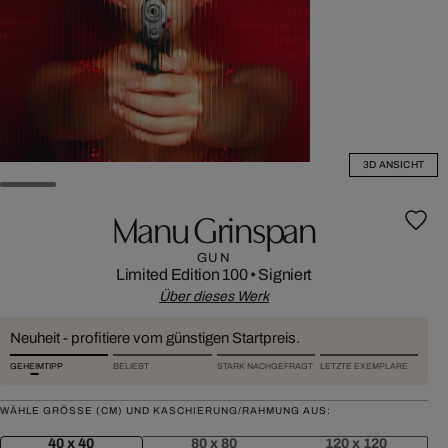
3D ANSICHT
Manu Grinspan
GUN
Limited Edition 100
•
Signiert
Über dieses Werk
Neuheit - profitiere vom günstigen Startpreis.
GEHEIMTIPP
BELIEBT
STARK NACHGEFRAGT
LETZTE EXEMPLARE
WÄHLE GRÖSSE (CM) UND KASCHIERUNG/RAHMUNG AUS:
40 x 40
80 x 80
120 x 120