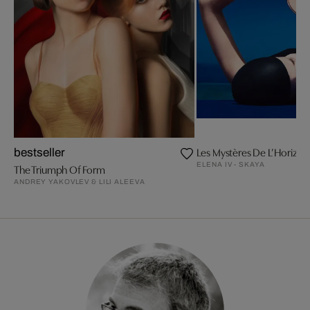
Les Mystères De L’Horizon 
bestseller
ELENA IV - SKAYA
The Triumph Of Form
ANDREY YAKOVLEV & LILI ALEEVA