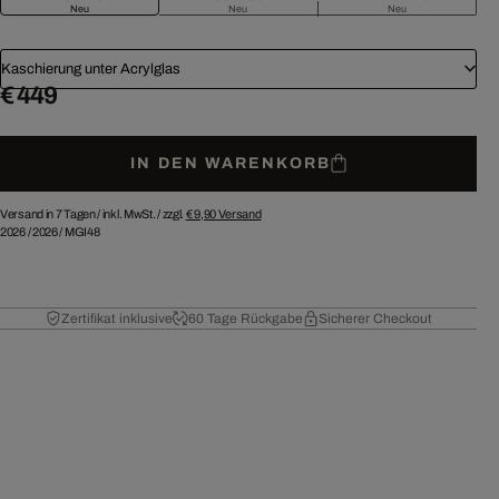
Neu
Neu
Neu
Kaschierung unter Acrylglas
€ 449
IN DEN WARENKORB
Versand in 7 Tagen /
inkl. MwSt. / zzgl.
€ 9,90
Versand
2026
/
2026
/
MGI48
Zertifikat inklusive
60 Tage Rückgabe
Sicherer Checkout