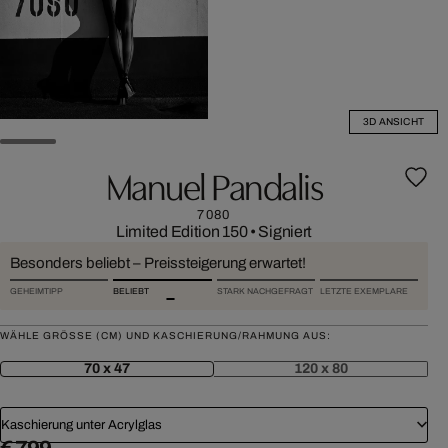
3D ANSICHT
Manuel Pandalis
7080
Limited Edition 150
•
Signiert
Besonders beliebt – Preissteigerung erwartet!
GEHEIMTIPP
BELIEBT
STARK NACHGEFRAGT
LETZTE EXEMPLARE
WÄHLE GRÖSSE (CM) UND KASCHIERUNG/RAHMUNG AUS:
70 x 47
120 x 80
Kaschierung unter Acrylglas