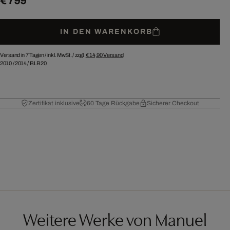
€ 799
IN DEN WARENKORB
Versand in 7 Tagen /
inkl. MwSt. / zzgl.
€ 14,90
Versand
2010
/
2014
/
BLB20
Zertifikat inklusive
60 Tage Rückgabe
Sicherer Checkout
Weitere Werke von Manuel