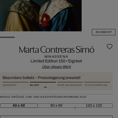
3D ANSICHT
Marta Contreras Simó
MINA&SENA
Limited Edition 150
•
Signiert
Über dieses Werk
Besonders beliebt – Preissteigerung erwartet!
GEHEIMTIPP
BELIEBT
STARK NACHGEFRAGT
LETZTE EXEMPLARE
WÄHLE GRÖSSE (CM) UND KASCHIERUNG/RAHMUNG AUS:
40 x 40
80 x 80
120 x 120