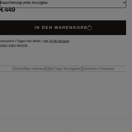
Kaschierung unter Acrylglas
€ 449
IN DEN WARENKORB
Versand in 7 Tagen /
inkl. MwSt. / zzgl.
€ 9,90
Versand
2025
/
2025
/
MCS36
Zertifikat inklusive
60 Tage Rückgabe
Sicherer Checkout