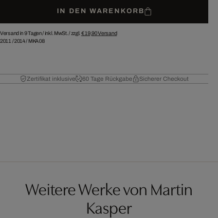
IN DEN WARENKORB
Versand in 9 Tagen /
inkl. MwSt. / zzgl.
€ 19,90
Versand
2011
/
2014
/
MKA08
Zertifikat inklusive
60 Tage Rückgabe
Sicherer Checkout
Weitere Werke von Martin
Kasper