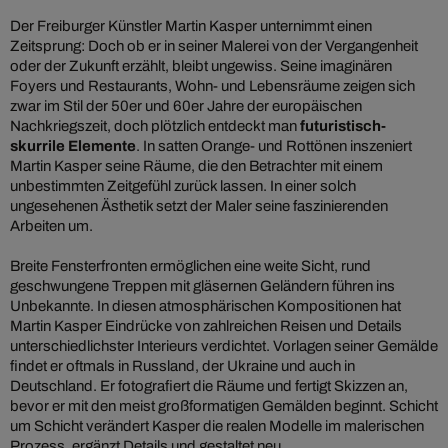
Der Freiburger Künstler Martin Kasper unternimmt einen
Zeitsprung: Doch ob er in seiner Malerei von der Vergangenheit
oder der Zukunft erzählt, bleibt ungewiss. Seine imaginären
Foyers und Restaurants, Wohn- und Lebensräume zeigen sich
zwar im Stil der 50er und 60er Jahre der europäischen
Nachkriegszeit, doch plötzlich entdeckt man
futuristisch-
skurrile Elemente
. In satten Orange- und Rottönen inszeniert
Martin Kasper seine Räume, die den Betrachter mit einem
unbestimmten Zeitgefühl zurück lassen. In einer solch
ungesehenen Ästhetik setzt der Maler seine faszinierenden
Arbeiten um.
Breite Fensterfronten ermöglichen eine weite Sicht, rund
geschwungene Treppen mit gläsernen Geländern führen ins
Unbekannte. In diesen atmosphärischen Kompositionen hat
Martin Kasper Eindrücke von zahlreichen Reisen und Details
unterschiedlichster Interieurs verdichtet. Vorlagen seiner Gemälde
findet er oftmals in Russland, der Ukraine und auch in
Deutschland. Er fotografiert die Räume und fertigt Skizzen an,
bevor er mit den meist großformatigen Gemälden beginnt. Schicht
um Schicht verändert Kasper die realen Modelle im malerischen
Prozess, ergänzt Details und gestaltet neu.