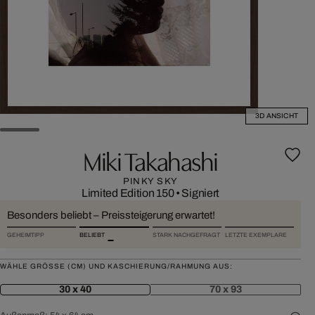
3D ANSICHT
Miki Takahashi
PINKY SKY
Limited Edition 150
•
Signiert
Besonders beliebt – Preissteigerung erwartet!
GEHEIMTIPP
BELIEBT
STARK NACHGEFRAGT
LETZTE EXEMPLARE
WÄHLE GRÖSSE (CM) UND KASCHIERUNG/RAHMUNG AUS:
30 x 40
70 x 93