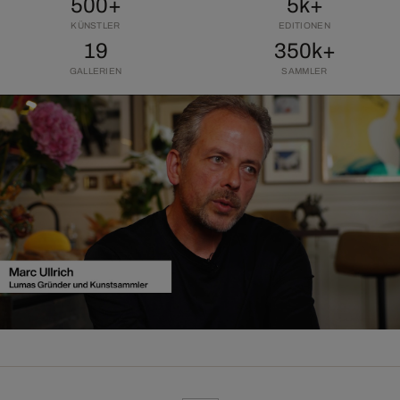
500+
5k+
KÜNSTLER
EDITIONEN
19
350k+
GALLERIEN
SAMMLER