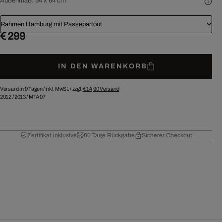
Außenmaß:
54 x 64 cm
Rahmen Hamburg mit Passepartout
€ 299
IN DEN WARENKORB
Versand in 9 Tagen /
inkl. MwSt. / zzgl.
€ 14,90
Versand
2012
/
2013
/
MTA07
Zertifikat inklusive
60 Tage Rückgabe
Sicherer Checkout