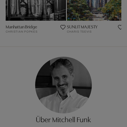
Manhattan Bridge
SUNLIT MAJESTY
P
CHRISTIAN POPKES
CHARIS TSEVIS
P
Über Mitchell Funk