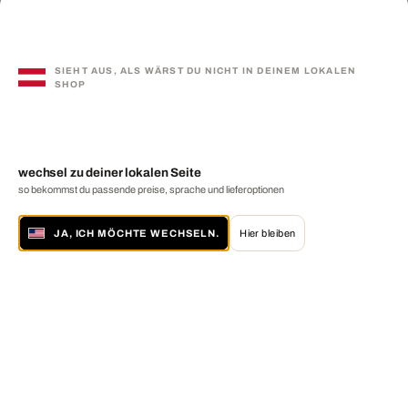
SIEHT AUS, ALS WÄRST DU NICHT IN DEINEM LOKALEN
SHOP
wechsel zu deiner lokalen Seite
so bekommst du passende preise, sprache und lieferoptionen
JA, ICH MÖCHTE WECHSELN.
Hier bleiben