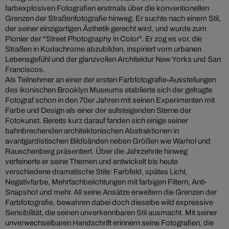
farbexplosiven Fotografien erstmals über die konventionellen
Grenzen der Straßenfotografie hinweg. Er suchte nach einem Stil,
der seiner einzigartigen Ästhetik gerecht wird, und wurde zum
Pionier der "Street Photography in Color". Er zog es vor, die
Straßen in Kodachrome abzubilden, inspiriert vom urbanen
Lebensgefühl und der glanzvollen Architektur New Yorks und San
Franciscos.
Als Teilnehmer an einer der ersten Farbfotografie-Ausstellungen
des ikonischen Brooklyn Museums etablierte sich der gefragte
Fotograf schon in den 70er Jahren mit seinen Experimenten mit
Farbe und Design als einer der aufsteigenden Sterne der
Fotokunst. Bereits kurz darauf fanden sich einige seiner
bahnbrechenden architektonischen Abstraktionen in
avantgardistischen Bildbänden neben Größen wie Warhol und
Rauschenberg präsentiert. Über die Jahrzehnte hinweg
verfeinerte er seine Themen und entwickelt bis heute
verschiedene dramatische Stile: Farbfeld, spätes Licht,
Negativfarbe, Mehrfachbelichtungen mit farbigen Filtern, Anti-
Snapshot und mehr. All seine Ansätze erweitern die Grenzen der
Farbfotografie, bewahren dabei doch dieselbe wild expressive
Sensibilität, die seinen unverkennbaren Stil ausmacht. Mit seiner
unverwechselbaren Handschrift erinnern seine Fotografien, die