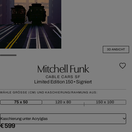
3D ANSICHT
Mitchell Funk
CABLE CARS SF
Limited Edition 150
•
Signiert
WÄHLE GRÖSSE (CM) UND KASCHIERUNG/RAHMUNG AUS:
75 x 50
120 x 80
150 x 100
Kaschierung unter Acrylglas
€ 599