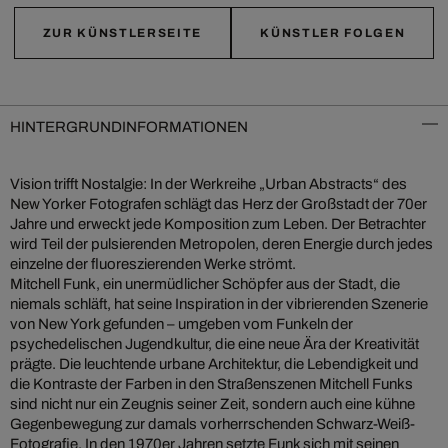
ZUR KÜNSTLERSEITE
KÜNSTLER FOLGEN
HINTERGRUNDINFORMATIONEN
Vision trifft Nostalgie: In der Werkreihe „Urban Abstracts“ des
New Yorker Fotografen schlägt das Herz der Großstadt der 70er
Jahre und erweckt jede Komposition zum Leben. Der Betrachter
wird Teil der pulsierenden Metropolen, deren Energie durch jedes
einzelne der fluoreszierenden Werke strömt.
Mitchell Funk, ein unermüdlicher Schöpfer aus der Stadt, die
niemals schläft, hat seine Inspiration in der vibrierenden Szenerie
von New York gefunden – umgeben vom Funkeln der
psychedelischen Jugendkultur, die eine neue Ära der Kreativität
prägte. Die leuchtende urbane Architektur, die Lebendigkeit und
die Kontraste der Farben in den Straßenszenen Mitchell Funks
sind nicht nur ein Zeugnis seiner Zeit, sondern auch eine kühne
Gegenbewegung zur damals vorherrschenden Schwarz-Weiß-
Fotografie. In den 1970er Jahren setzte Funk sich mit seinen