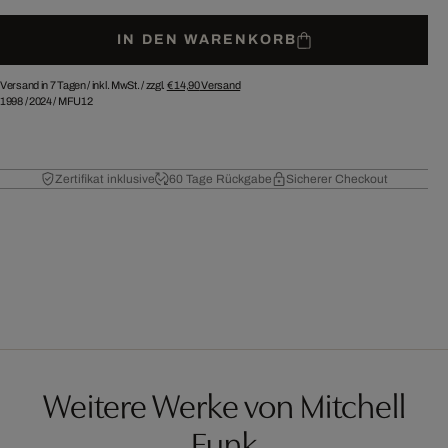
IN DEN WARENKORB
Versand in 7 Tagen /
inkl. MwSt. / zzgl.
€ 14,90
Versand
1998
/
2024
/
MFU12
Zertifikat inklusive
60 Tage Rückgabe
Sicherer Checkout
Weitere Werke von Mitchell
Funk