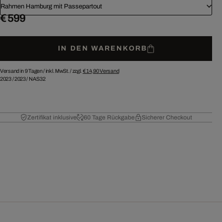
Rahmen Hamburg mit Passepartout
€ 599
IN DEN WARENKORB
Versand in 9 Tagen /
inkl. MwSt. / zzgl.
€ 14,90
Versand
2023
/
2023
/
NAS32
Zertifikat inklusive
60 Tage Rückgabe
Sicherer Checkout