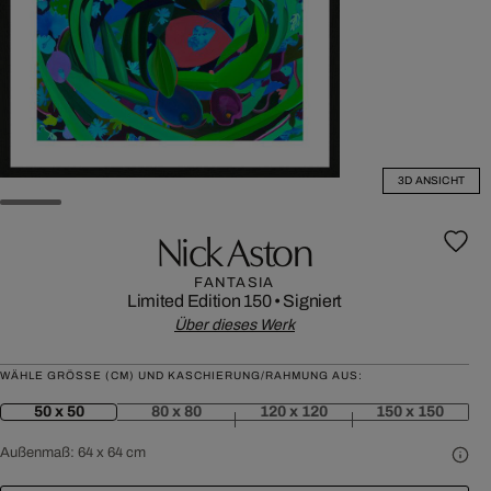
3D ANSICHT
Nick Aston
FANTASIA
Limited Edition 150
•
Signiert
Über dieses Werk
WÄHLE GRÖSSE (CM) UND KASCHIERUNG/RAHMUNG AUS:
50 x 50
80 x 80
120 x 120
150 x 150
Außenmaß:
64 x 64 cm