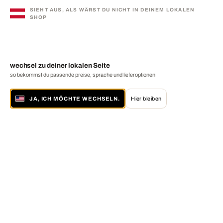
SIEHT AUS, ALS WÄRST DU NICHT IN DEINEM LOKALEN
SHOP
wechsel zu deiner lokalen Seite
so bekommst du passende preise, sprache und lieferoptionen
JA, ICH MÖCHTE WECHSELN.
Hier bleiben