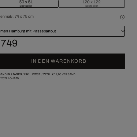
50 x 51
120 x 122
Bestseller
Bestseller
ßenmaß:
74 x 75 cm
men Hamburg mit Passepartout
 749
IN DEN WARENKORB
AND IN 9 TAGEN /
INKL. MWST. / ZZGL.
€ 14,90
VERSAND
/
2022
/
OHA70