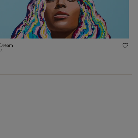
 Dream
ZA