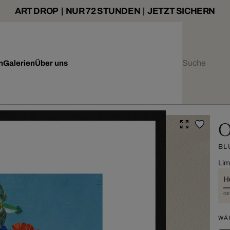
ART DROP | NUR 72 STUNDEN | JETZT SICHERN
n
Galerien
Über uns
O
BL
Lim
H
GE
WÄ