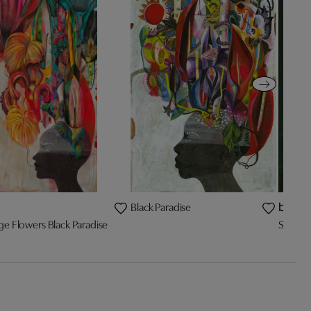
Black Paradise
bestse
ge Flowers Black Paradise
Southaf