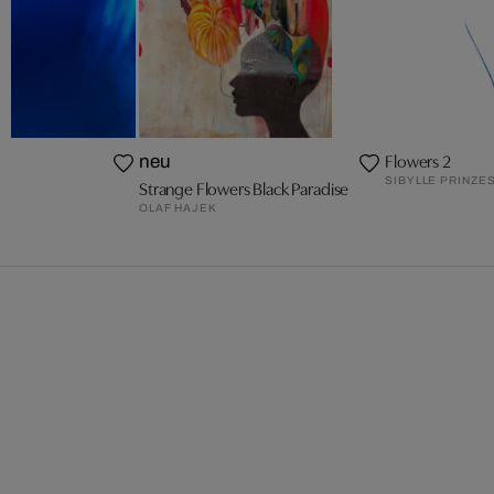
Flowers 2
neu
SIBYLLE PRINZE
Strange Flowers Black Paradise
OLAF HAJEK