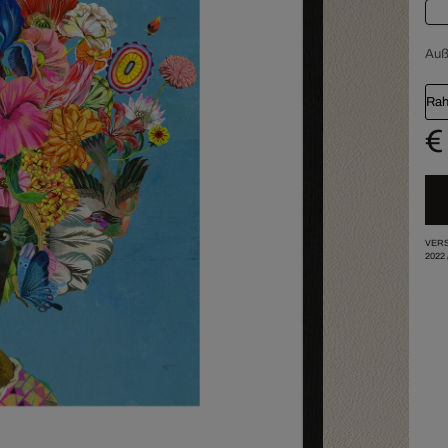
Au
Rah
€
VERS
2022