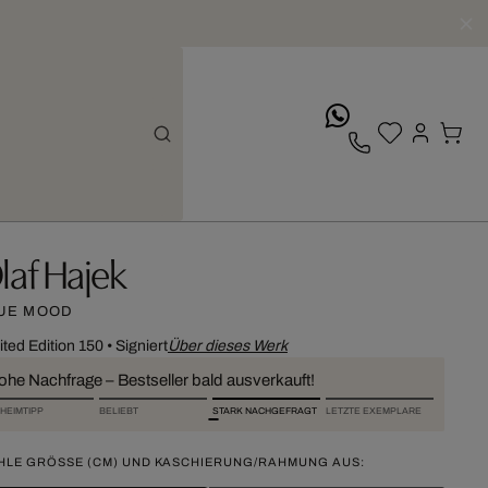
whatsApp
laf Hajek
UE MOOD
ited Edition 150
•
Signiert
Über dieses Werk
ohe Nachfrage – Bestseller bald ausverkauft!
HEIMTIPP
BELIEBT
STARK NACHGEFRAGT
LETZTE EXEMPLARE
HLE GRÖSSE (CM) UND KASCHIERUNG/RAHMUNG AUS: