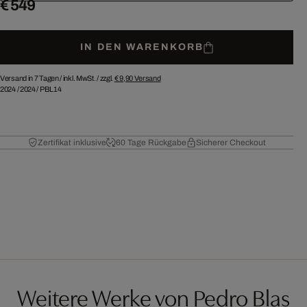
€ 549
IN DEN WARENKORB
Versand in 7 Tagen /
inkl. MwSt. / zzgl.
€ 9,90
Versand
2024
/
2024
/
PBL14
Zertifikat inklusive
60 Tage Rückgabe
Sicherer Checkout
Weitere Werke von Pedro Blas