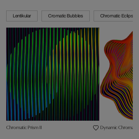
Lentikular
Cromatic Bubbles
Chromatic Eclipse
Chromatic Prism II
Dynamic Chromatic Sp