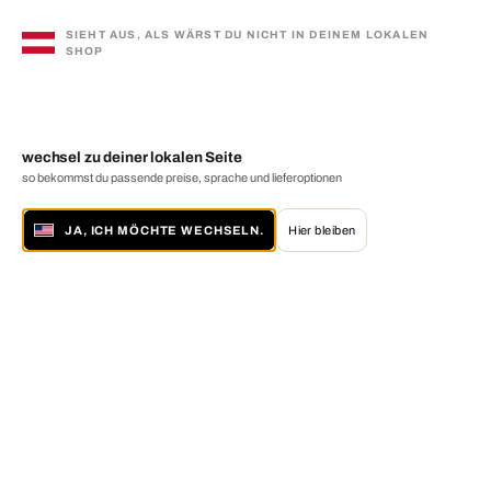
SIEHT AUS, ALS WÄRST DU NICHT IN DEINEM LOKALEN
SHOP
wechsel zu deiner lokalen Seite
so bekommst du passende preise, sprache und lieferoptionen
JA, ICH MÖCHTE WECHSELN.
Hier bleiben