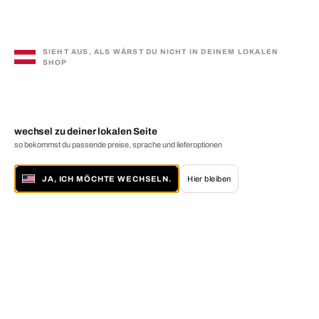
SIEHT AUS, ALS WÄRST DU NICHT IN DEINEM LOKALEN
SHOP
wechsel zu deiner lokalen Seite
so bekommst du passende preise, sprache und lieferoptionen
JA, ICH MÖCHTE WECHSELN.
Hier bleiben