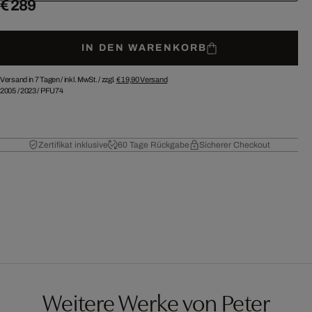
€ 289
IN DEN WARENKORB
Versand in 7 Tagen /
inkl. MwSt. / zzgl.
€ 19,90
Versand
2005
/
2023
/
PFU74
Zertifikat inklusive
60 Tage Rückgabe
Sicherer Checkout
Weitere Werke von Peter