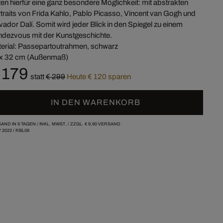
ten hierfür eine ganz besondere Möglichkeit: mit abstrakten
traits von Frida Kahlo, Pablo Picasso, Vincent van Gogh und
vador Dalí. Somit wird jeder Blick in den Spiegel zu einem
dezvous mit der Kunstgeschichte.
erial: Passepartoutrahmen, schwarz
x 32 cm (Außenmaß)
 179
statt
€ 299
Heute € 120 sparen
IN DEN WARENKORB
AND IN 9 TAGEN /
INKL. MWST. / ZZGL.
€ 9,90
VERSAND
/
2022
/
RBL08