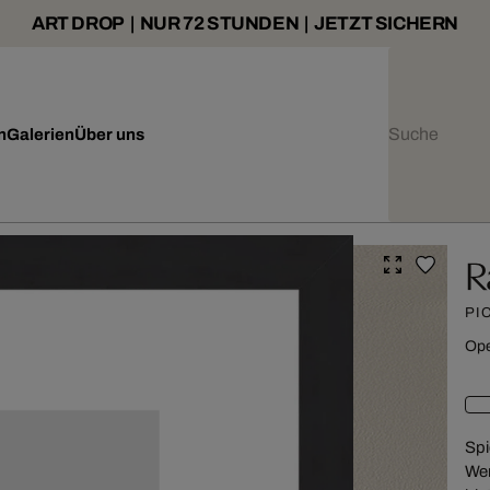
ART DROP | NUR 72 STUNDEN | JETZT SICHERN
n
Galerien
Über uns
R
PI
Ope
Spi
Wer