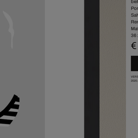
bie
Por
Sal
Ren
Mat
36 
€
VERS
2020