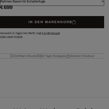
Rahmen Basel mit Schattenfuge
€ 699
IN DEN WARENKORB
Versand in 11 Tagen /
inkl. MwSt. / zzgl.
€ 14,90
Versand
2008
/
2009
/
RUE08
Zertifikat inklusive
60 Tage Rückgabe
Sicherer Checkout