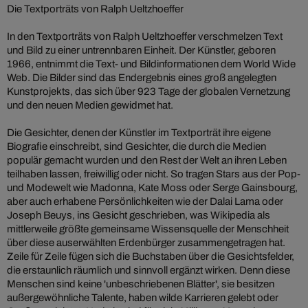
Die Textporträts von Ralph Ueltzhoeffer
In den Textporträts von Ralph Ueltzhoeffer verschmelzen Text
und Bild zu einer untrennbaren Einheit. Der Künstler, geboren
1966, entnimmt die Text- und Bildinformationen dem World Wide
Web. Die Bilder sind das Endergebnis eines groß angelegten
Kunstprojekts, das sich über 923 Tage der globalen Vernetzung
und den neuen Medien gewidmet hat.
Die Gesichter, denen der Künstler im Textporträt ihre eigene
Biografie einschreibt, sind Gesichter, die durch die Medien
populär gemacht wurden und den Rest der Welt an ihren Leben
teilhaben lassen, freiwillig oder nicht. So tragen Stars aus der Pop-
und Modewelt wie Madonna, Kate Moss oder Serge Gainsbourg,
aber auch erhabene Persönlichkeiten wie der Dalai Lama oder
Joseph Beuys, ins Gesicht geschrieben, was Wikipedia als
mittlerweile größte gemeinsame Wissensquelle der Menschheit
über diese auserwählten Erdenbürger zusammengetragen hat.
Zeile für Zeile fügen sich die Buchstaben über die Gesichtsfelder,
die erstaunlich räumlich und sinnvoll ergänzt wirken. Denn diese
Menschen sind keine 'unbeschriebenen Blätter', sie besitzen
außergewöhnliche Talente, haben wilde Karrieren gelebt oder