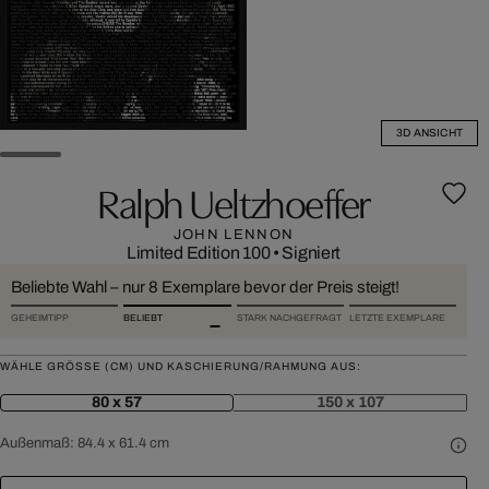
3D ANSICHT
Ralph Ueltzhoeffer
JOHN LENNON
Limited Edition 100
•
Signiert
Beliebte Wahl – nur 8 Exemplare bevor der Preis steigt!
GEHEIMTIPP
BELIEBT
STARK NACHGEFRAGT
LETZTE EXEMPLARE
WÄHLE GRÖSSE (CM) UND KASCHIERUNG/RAHMUNG AUS:
80 x 57
150 x 107
Außenmaß:
84.4 x 61.4 cm