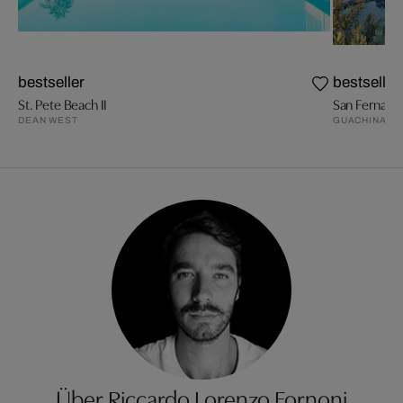
bestseller
bestseller
St. Pete Beach II
San Fernando
DEAN WEST
GUACHINART
Über Riccardo Lorenzo Fornoni