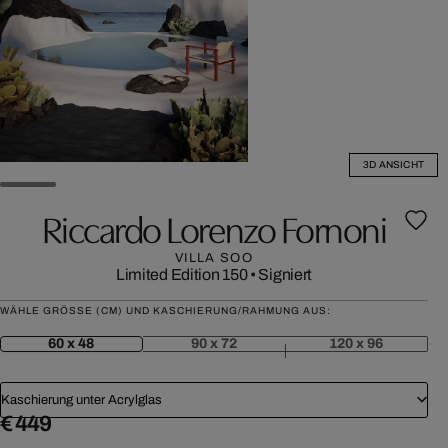
3D ANSICHT
Riccardo Lorenzo Fornoni
VILLA SOO
Limited Edition 150
•
Signiert
WÄHLE GRÖSSE (CM) UND KASCHIERUNG/RAHMUNG AUS:
60 x 48
90 x 72
120 x 96
Kaschierung unter Acrylglas
€ 449