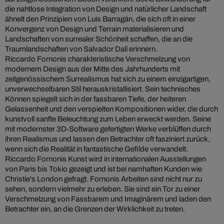
die nahtlose Integration von Design und natürlicher Landschaft
ähnelt den Prinzipien von Luis Barragán, die sich oft in einer
Konvergenz von Design und Terrain materialisieren und
Landschaften von surrealer Schönheit schaffen, die an die
Traumlandschaften von Salvador Dalí erinnern.
Riccardo Fornonis charakteristische Verschmelzung von
modernem Design aus der Mitte des Jahrhunderts mit
zeitgenössischem Surrealismus hat sich zu einem einzigartigen,
unverwechselbaren Stil herauskristallisiert. Sein technisches
Können spiegelt sich in der fassbaren Tiefe, der heiteren
Gelassenheit und den verspielten Kompositionen wider, die durch
kunstvoll sanfte Beleuchtung zum Leben erweckt werden. Seine
mit modernster 3D-Software gefertigten Werke verblüffen durch
ihren Realismus und lassen den Betrachter oft fasziniert zurück,
wenn sich die Realität in fantastische Gefilde verwandelt.
Riccardo Fornonis Kunst wird in internationalen Ausstellungen
von Paris bis Tokio gezeigt und ist bei namhaften Kunden wie
Christie's London gefragt. Fornonis Arbeiten sind nicht nur zu
sehen, sondern vielmehr zu erleben. Sie sind ein Tor zu einer
Verschmelzung von Fassbarem und Imaginärem und laden den
Betrachter ein, an die Grenzen der Wirklichkeit zu treten.