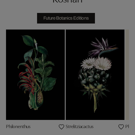
Future Botanics Editions
Philonenthus
Strelitziacactus
Philo