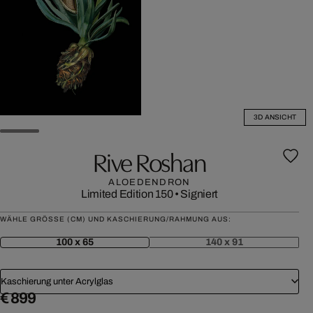
3D ANSICHT
Rive Roshan
ALOEDENDRON
Limited Edition 150
•
Signiert
WÄHLE GRÖSSE (CM) UND KASCHIERUNG/RAHMUNG AUS:
100 x 65
140 x 91
Kaschierung unter Acrylglas
€ 899