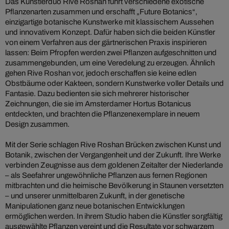
Das Künstlerduo Rive Roshan führt verschiedene exotische
Pflanzenarten zusammen und erschafft „Future Botanics“,
einzigartige botanische Kunstwerke mit klassischem Aussehen
und innovativem Konzept. Dafür haben sich die beiden Künstler
von einem Verfahren aus der gärtnerischen Praxis inspirieren
lassen: Beim Pfropfen werden zwei Pflanzen aufgeschnitten und
zusammengebunden, um eine Veredelung zu erzeugen. Ähnlich
gehen Rive Roshan vor, jedoch erschaffen sie keine edlen
Obstbäume oder Kakteen, sondern Kunstwerke voller Details und
Fantasie. Dazu bedienten sie sich mehrerer historischer
Zeichnungen, die sie im Amsterdamer Hortus Botanicus
entdeckten, und brachten die Pflanzenexemplare in neuem
Design zusammen.
Mit der Serie schlagen Rive Roshan Brücken zwischen Kunst und
Botanik, zwischen der Vergangenheit und der Zukunft. Ihre Werke
verbinden Zeugnisse aus dem goldenen Zeitalter der Niederlande
– als Seefahrer ungewöhnliche Pflanzen aus fernen Regionen
mitbrachten und die heimische Bevölkerung in Staunen versetzten
– und unserer unmittelbaren Zukunft, in der genetische
Manipulationen ganz neue botanischen Entwicklungen
ermöglichen werden. In ihrem Studio haben die Künstler sorgfältig
ausgewählte Pflanzen vereint und die Resultate vor schwarzem