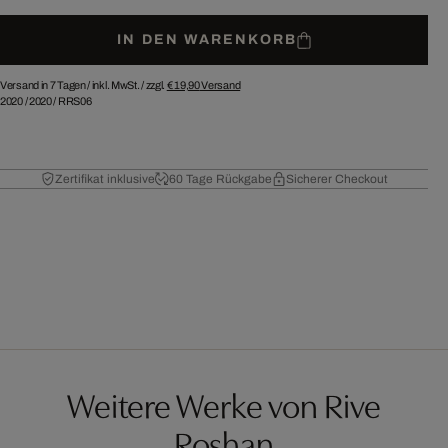
IN DEN WARENKORB
Versand in 7 Tagen /
inkl. MwSt. / zzgl.
€ 19,90
Versand
2020
/
2020
/
RRS06
Zertifikat inklusive
60 Tage Rückgabe
Sicherer Checkout
Weitere Werke von Rive
Roshan