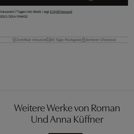
Versand in 7 Tagen /
inkl. MwSt. / zzgl.
€ 19,90
Versand
2013
/
2014
/
RAK02
Zertifikat inklusive
60 Tage Rückgabe
Sicherer Checkout
Weitere Werke von Roman
Und Anna Küffner