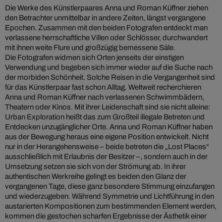
Die Werke des Künstlerpaares Anna und Roman Küffner ziehen
den Betrachter unmittelbar in andere Zeiten, längst vergangene
Epochen. Zusammen mit den beiden Fotografen entdeckt man
verlassene herrschaftliche Villen oder Schlösser, durchwandert
mit ihnen weite Flure und großzügig bemessene Säle.
Die Fotografen widmen sich Orten jenseits der einstigen
Verwendung und begeben sich immer wieder auf die Suche nach
der morbiden Schönheit. Solche Reisen in die Vergangenheit sind
für das Künstlerpaar fast schon Alltag. Weltweit recherchieren
Anna und Roman Küffner nach verlassenen Schwimmbädern,
Theatern oder Kinos. Mit ihrer Leidenschaft sind sie nicht alleine:
Urban Exploration heißt das zum Großteil illegale Betreten und
Entdecken unzugänglicher Orte. Anna und Roman Küffner haben
aus der Bewegung heraus eine eigene Position entwickelt. Nicht
nur in der Herangehensweise – beide betreten die „Lost Places“
ausschließlich mit Erlaubnis der Besitzer –, sondern auch in der
Umsetzung setzen sie sich von der Strömung ab. In ihrer
authentischen Werkreihe gelingt es beiden den Glanz der
vergangenen Tage, diese ganz besondere Stimmung einzufangen
und wiederzugeben. Während Symmetrie und Lichtführung in den
austarierten Kompositionen zum bestimmenden Element werden,
kommen die gestochen scharfen Ergebnisse der Ästhetik einer