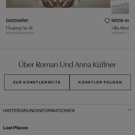
bestseller
letzte exe
Floating No.III
Villa Alonso 
BENCE BAKONYI
MICHAEL HIM
Über Roman Und Anna Küffner
ZUR KÜNSTLERSEITE
KÜNSTLER FOLGEN
HINTERGRUNDINFORMATIONEN
Lost Places