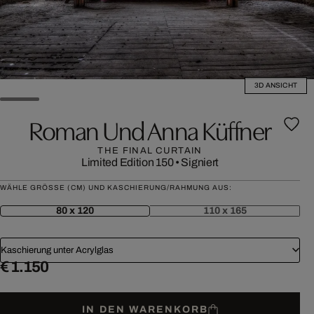
3D ANSICHT
Roman Und Anna Küffner
THE FINAL CURTAIN
Limited Edition 150
•
Signiert
WÄHLE GRÖSSE (CM) UND KASCHIERUNG/RAHMUNG AUS:
80 x 120
110 x 165
Kaschierung unter Acrylglas
€ 1.150
IN DEN WARENKORB