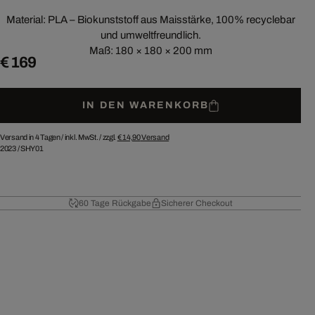
Material: PLA – Biokunststoff aus Maisstärke, 100% recyclebar
und umweltfreundlich.
Maß: 180 × 180 × 200 mm
€ 169
IN DEN WARENKORB
Versand in 4 Tagen /
inkl. MwSt. / zzgl.
€ 14,90
Versand
2023
/
SHY01
60 Tage Rückgabe
Sicherer Checkout