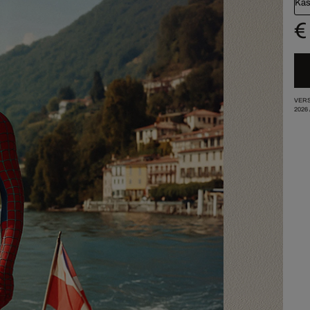
Kas
€
VERS
2026