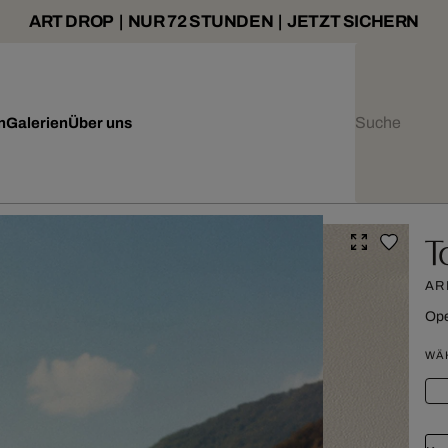
ART DROP | NUR 72 STUNDEN | JETZT SICHERN
n
Galerien
Über uns
T
AR
Ope
WÄ