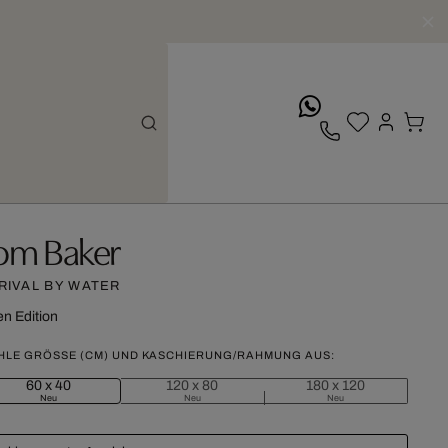
whatsApp
om Baker
RIVAL BY WATER
n Edition
HLE GRÖSSE (CM) UND KASCHIERUNG/RAHMUNG AUS:
60 x 40
120 x 80
180 x 120
Neu
Neu
Neu