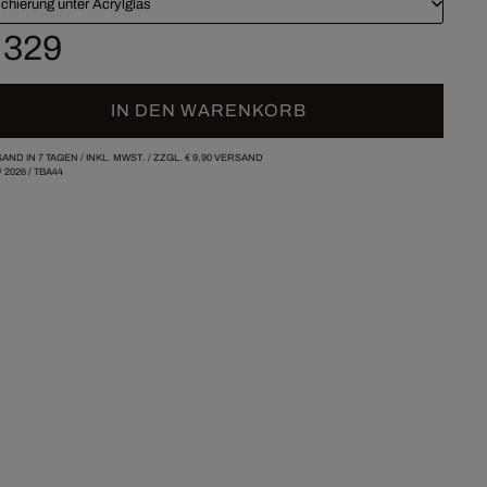
chierung unter Acrylglas
 329
IN DEN WARENKORB
AND IN 7 TAGEN /
INKL. MWST. / ZZGL.
€ 9,90
VERSAND
/
2026
/
TBA44