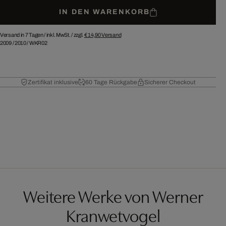
IN DEN WARENKORB
Versand in 7 Tagen /
inkl. MwSt. / zzgl.
€ 14,90
Versand
2009
/
2010
/
WKR02
Zertifikat inklusive
60 Tage Rückgabe
Sicherer Checkout
Weitere Werke von Werner
Kranwetvogel