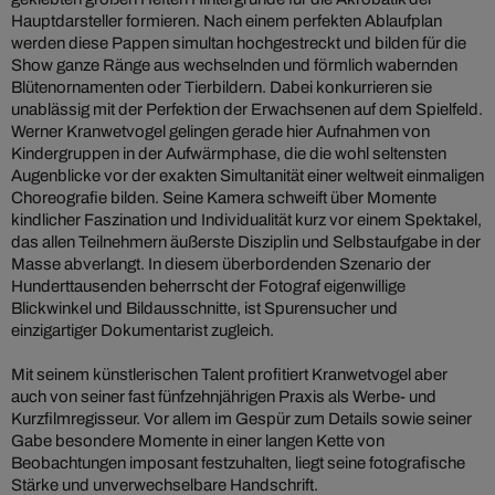
Hauptdarsteller formieren. Nach einem perfekten Ablaufplan
werden diese Pappen simultan hochgestreckt und bilden für die
Show ganze Ränge aus wechselnden und förmlich wabernden
Blütenornamenten oder Tierbildern. Dabei konkurrieren sie
unablässig mit der Perfektion der Erwachsenen auf dem Spielfeld.
Werner Kranwetvogel gelingen gerade hier Aufnahmen von
Kindergruppen in der Aufwärmphase, die die wohl seltensten
Augenblicke vor der exakten Simultanität einer weltweit einmaligen
Choreografie bilden. Seine Kamera schweift über Momente
kindlicher Faszination und Individualität kurz vor einem Spektakel,
das allen Teilnehmern äußerste Disziplin und Selbstaufgabe in der
Masse abverlangt. In diesem überbordenden Szenario der
Hunderttausenden beherrscht der Fotograf eigenwillige
Blickwinkel und Bildausschnitte, ist Spurensucher und
einzigartiger Dokumentarist zugleich.
Mit seinem künstlerischen Talent profitiert Kranwetvogel aber
auch von seiner fast fünfzehnjährigen Praxis als Werbe- und
Kurzfilmregisseur. Vor allem im Gespür zum Details sowie seiner
Gabe besondere Momente in einer langen Kette von
Beobachtungen imposant festzuhalten, liegt seine fotografische
Stärke und unverwechselbare Handschrift.