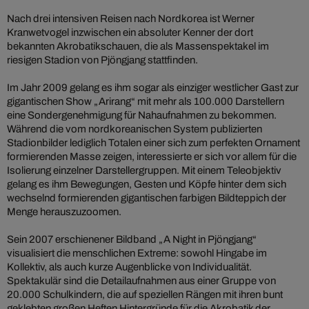
Nach drei intensiven Reisen nach Nordkorea ist Werner
Kranwetvogel inzwischen ein absoluter Kenner der dort
bekannten Akrobatikschauen, die als Massenspektakel im
riesigen Stadion von Pjöngjang stattfinden.
Im Jahr 2009 gelang es ihm sogar als einziger westlicher Gast zur
gigantischen Show „Arirang“ mit mehr als 100.000 Darstellern
eine Sondergenehmigung für Nahaufnahmen zu bekommen.
Während die vom nordkoreanischen System publizierten
Stadionbilder lediglich Totalen einer sich zum perfekten Ornament
formierenden Masse zeigen, interessierte er sich vor allem für die
Isolierung einzelner Darstellergruppen. Mit einem Teleobjektiv
gelang es ihm Bewegungen, Gesten und Köpfe hinter dem sich
wechselnd formierenden gigantischen farbigen Bildteppich der
Menge herauszuzoomen.
Sein 2007 erschienener Bildband „A Night in Pjöngjang“
visualisiert die menschlichen Extreme: sowohl Hingabe im
Kollektiv, als auch kurze Augenblicke von Individualität.
Spektakulär sind die Detailaufnahmen aus einer Gruppe von
20.000 Schulkindern, die auf speziellen Rängen mit ihren bunt
geklebten großen Heften Hintergründe für die Akrobatik der