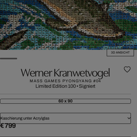
3D ANSICHT
Werner Kranwetvogel
MASS GAMES PYONGYANG #04
Limited Edition 100
•
Signiert
60 x 90
Kaschierung unter Acrylglas
€ 799