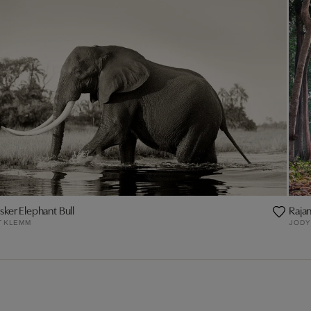
sker Elephant Bull
Rajan 
T KLEMM
JODY