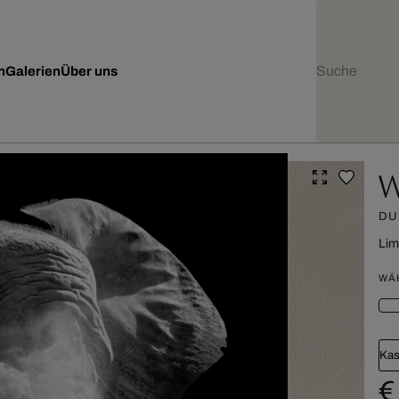
n
Galerien
Über uns
W
DU
Lim
WÄ
Kas
€