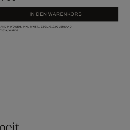
IN DEN WARENKORB
AND IN 9 TAGEN /
INKL. MWST. / ZZGL.
€ 19,90
VERSAND
/
2014
/
WAD36
meit