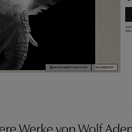
VERS
2008
IM RAUM BETRACHTEN
3D ANSICHT
ere Werke von Wolf Ade