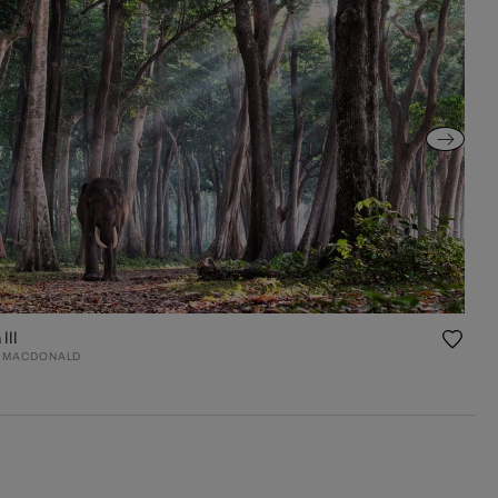
III
 MACDONALD