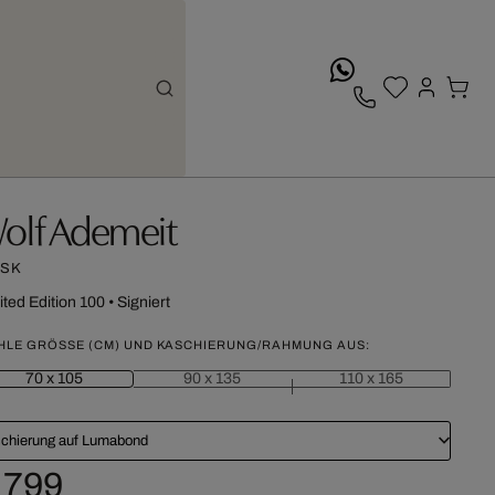
whatsApp
olf Ademeit
SK
ited Edition 100
•
Signiert
HLE GRÖSSE (CM) UND KASCHIERUNG/RAHMUNG AUS:
70 x 105
90 x 135
110 x 165
chierung auf Lumabond
 799