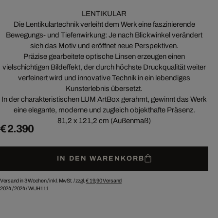
LENTIKULAR
Die Lentikulartechnik verleiht dem Werk eine faszinierende
Bewegungs- und Tiefenwirkung: Je nach Blickwinkel verändert
sich das Motiv und eröffnet neue Perspektiven.
Präzise gearbeitete optische Linsen erzeugen einen
vielschichtigen Bildeffekt, der durch höchste Druckqualität weiter
verfeinert wird und innovative Technik in ein lebendiges
Kunsterlebnis übersetzt.
In der charakteristischen LUM ArtBox gerahmt, gewinnt das Werk
eine elegante, moderne und zugleich objekthafte Präsenz.
81,2 x 121,2 cm (Außenmaß)
€ 2.390
IN DEN WARENKORB
Versand in 3 Wochen /
inkl. MwSt. / zzgl.
€ 19,90
Versand
2024
/
2024
/
WUH111