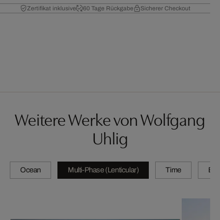
Zertifikat inklusive
60 Tage Rückgabe
Sicherer Checkout
Weitere Werke von Wolfgang
Uhlig
Ocean
Multi-Phase (Lenticular)
Time
By 