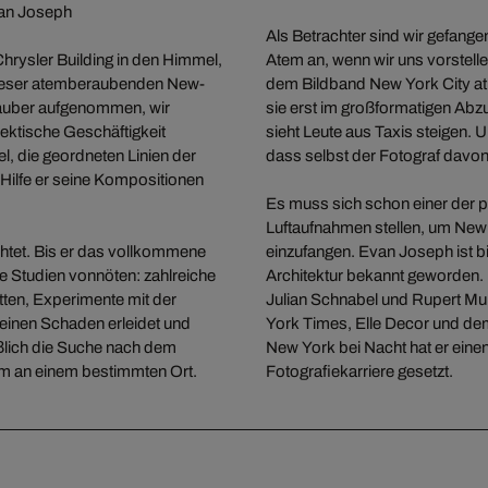
van Joseph
Als Betrachter sind wir gefange
Chrysler Building in den Himmel,
Atem an, wenn wir uns vorstell
dieser atemberaubenden New-
dem Bildband New York City at 
rauber aufgenommen, wir
sie erst im großformatigen Ab
ektische Geschäftigkeit
sieht Leute aus Taxis steigen. U
l, die geordneten Linien der
dass selbst der Fotograf davo
n Hilfe er seine Kompositionen
Es muss sich schon einer der 
Luftaufnahmen stellen, um New Y
ichtet. Bis er das vollkommene
einzufangen. Evan Joseph ist b
e Studien vonnöten: zahlreiche
Architektur bekannt geworden. 
atten, Experimente mit der
Julian Schnabel und Rupert Mu
keinen Schaden erleidet und
York Times, Elle Decor und de
ßlich die Suche nach dem
New York bei Nacht hat er eine
rm an einem bestimmten Ort.
Fotografiekarriere gesetzt.