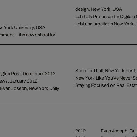
design, New York, USA
Lehrt als Professor für Digital
Lebt und arbeitet in New York,
w York University, USA
 Parsons – the new school for
Shoot to Thrill, New York Pos
fington Post, December 2012
New York Like You've Never S
News, January 2012
Staying Focused on Real Esta
her Evan Joseph, New York Daily
2012
Evan Joseph, Gal