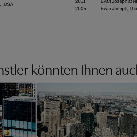
2011
Evan Joseph at Ni
YC, USA
2005
Evan Joseph, The A
stler könnten Ihnen auc