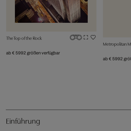
The Top of the Rock
Metropolitan M
ab € 599
2 größen verfügbar
ab € 599
2 grö
Einführung