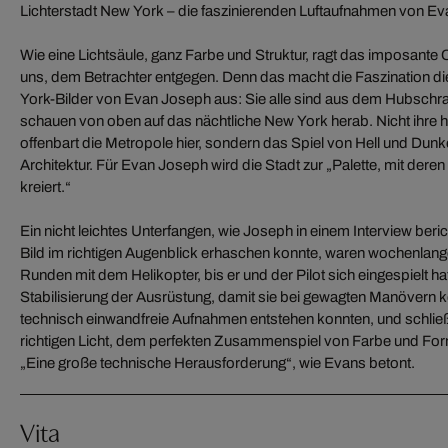
Lichterstadt New York – die faszinierenden Luftaufnahmen von E
Wie eine Lichtsäule, ganz Farbe und Struktur, ragt das imposante 
uns, dem Betrachter entgegen. Denn das macht die Faszination 
York-Bilder von Evan Joseph aus: Sie alle sind aus dem Hubsch
schauen von oben auf das nächtliche New York herab. Nicht ihre h
offenbart die Metropole hier, sondern das Spiel von Hell und Dunke
Architektur. Für Evan Joseph wird die Stadt zur „Palette, mit dere
kreiert.“
Ein nicht leichtes Unterfangen, wie Joseph in einem Interview ber
Bild im richtigen Augenblick erhaschen konnte, waren wochenlang
Runden mit dem Helikopter, bis er und der Pilot sich eingespielt h
Stabilisierung der Ausrüstung, damit sie bei gewagten Manövern 
technisch einwandfreie Aufnahmen entstehen konnten, und schlie
richtigen Licht, dem perfekten Zusammenspiel von Farbe und Fo
„Eine große technische Herausforderung“, wie Evans betont.
Vita