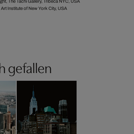
ght, The Tachi Gallery, Tribeca NYC, USA
rt Institute of New York City, USA
h gefallen