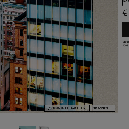
Kas
€
VERS
2009
IM RAUM BETRACHTEN
3D ANSICHT