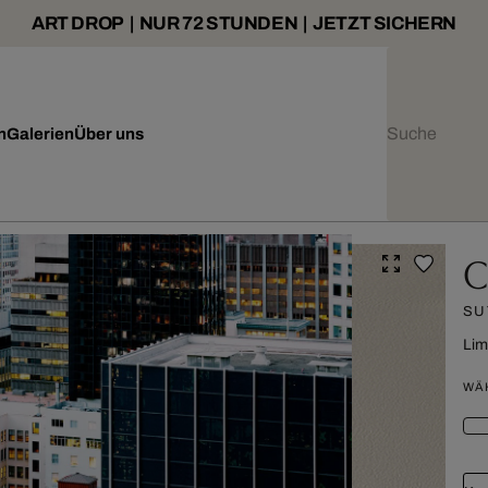
ART DROP | NUR 72 STUNDEN | JETZT SICHERN
n
Galerien
Über uns
C
SU
Lim
WÄ