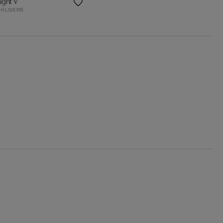
ight V
 HILGERS