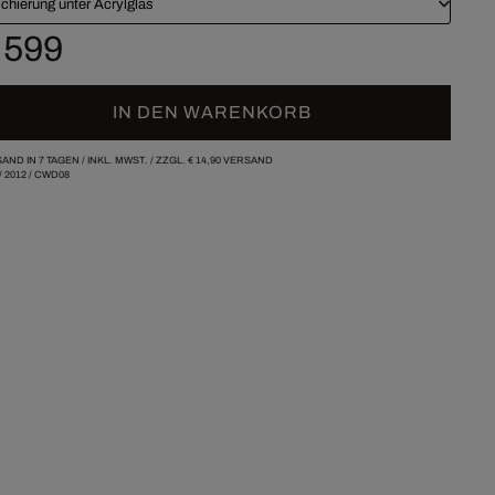
chierung unter Acrylglas
 599
IN DEN WARENKORB
AND IN 7 TAGEN /
INKL. MWST. / ZZGL.
€ 14,90
VERSAND
/
2012
/
CWD08