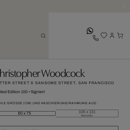
whatsApp
hristopher Woodcock
TTER STREET & SANSOME STREET, SAN FRANCISCO
ited Edition 100
•
Signiert
HLE GRÖSSE (CM) UND KASCHIERUNG/RAHMUNG AUS:
105 x 131
60 x 75
Bestseller