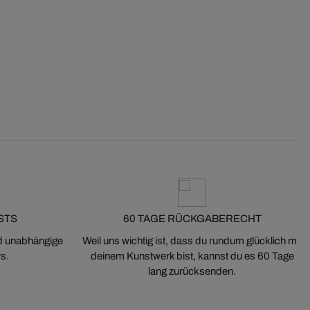
STS
60 TAGE RÜCKGABERECHT
nd unabhängige
Weil uns wichtig ist, dass du rundum glücklich mit
s.
deinem Kunstwerk bist, kannst du es 60 Tage
lang zurücksenden.