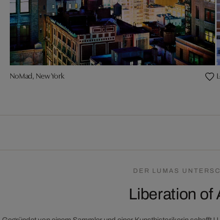
NoMad, New York
L
DER LUMAS UNTERSC
Liberation of 
Gegründet von einem Sammler und einer Kunsthistorikerin schafft 