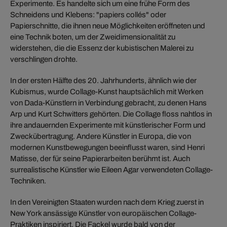
Experimente. Es handelte sich um eine frühe Form des
Schneidens und Klebens: "papiers collés" oder
Papierschnitte, die ihnen neue Möglichkeiten eröffneten und
eine Technik boten, um der Zweidimensionalität zu
widerstehen, die die Essenz der kubistischen Malerei zu
verschlingen drohte.
In der ersten Hälfte des 20. Jahrhunderts, ähnlich wie der
Kubismus, wurde Collage-Kunst hauptsächlich mit Werken
von Dada-Künstlern in Verbindung gebracht, zu denen Hans
Arp und Kurt Schwitters gehörten. Die Collage floss nahtlos in
ihre andauernden Experimente mit künstlerischer Form und
Zweckübertragung. Andere Künstler in Europa, die von
modernen Kunstbewegungen beeinflusst waren, sind Henri
Matisse, der für seine Papierarbeiten berühmt ist. Auch
surrealistische Künstler wie Eileen Agar verwendeten Collage-
Techniken.
In den Vereinigten Staaten wurden nach dem Krieg zuerst in
New York ansässige Künstler von europäischen Collage-
Praktiken inspiriert. Die Fackel wurde bald von der