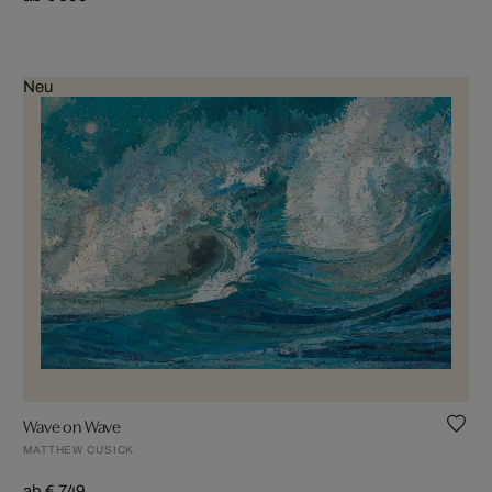
Neu
Wave on Wave
MATTHEW CUSICK
ab € 749