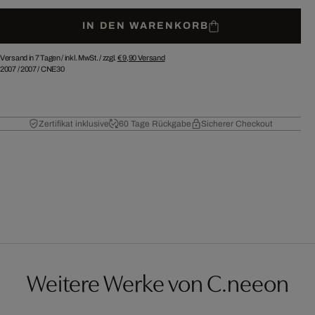
IN DEN WARENKORB
Versand in 7 Tagen /
inkl. MwSt. / zzgl.
€ 9,90
Versand
2007
/
2007
/
CNE30
Zertifikat inklusive
60 Tage Rückgabe
Sicherer Checkout
Weitere Werke von C.neeon