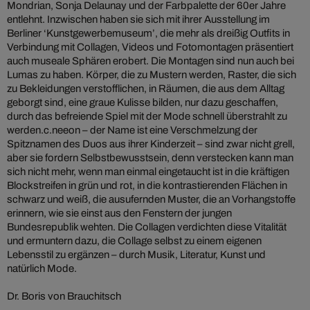
Mondrian, Sonja Delaunay und der Farbpalette der 60er Jahre
entlehnt. Inzwischen haben sie sich mit ihrer Ausstellung im
Berliner ‘Kunstgewerbemuseum’, die mehr als dreißig Outfits in
Verbindung mit Collagen, Videos und Fotomontagen präsentiert
auch museale Sphären erobert. Die Montagen sind nun auch bei
Lumas zu haben. Körper, die zu Mustern werden, Raster, die sich
zu Bekleidungen verstofflichen, in Räumen, die aus dem Alltag
geborgt sind, eine graue Kulisse bilden, nur dazu geschaffen,
durch das befreiende Spiel mit der Mode schnell überstrahlt zu
werden.c.neeon – der Name ist eine Verschmelzung der
Spitznamen des Duos aus ihrer Kinderzeit – sind zwar nicht grell,
aber sie fordern Selbstbewusstsein, denn verstecken kann man
sich nicht mehr, wenn man einmal eingetaucht ist in die kräftigen
Blockstreifen in grün und rot, in die kontrastierenden Flächen in
schwarz und weiß, die ausufernden Muster, die an Vorhangstoffe
erinnern, wie sie einst aus den Fenstern der jungen
Bundesrepublik wehten. Die Collagen verdichten diese Vitalität
und ermuntern dazu, die Collage selbst zu einem eigenen
Lebensstil zu ergänzen – durch Musik, Literatur, Kunst und
natürlich Mode.
Dr. Boris von Brauchitsch