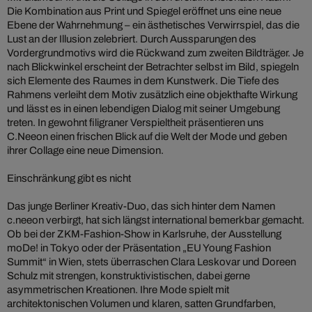
Die Kombination aus Print und Spiegel eröffnet uns eine neue
Ebene der Wahrnehmung – ein ästhetisches Verwirrspiel, das die
Lust an der Illusion zelebriert. Durch Aussparungen des
Vordergrundmotivs wird die Rückwand zum zweiten Bildträger. Je
nach Blickwinkel erscheint der Betrachter selbst im Bild, spiegeln
sich Elemente des Raumes in dem Kunstwerk. Die Tiefe des
Rahmens verleiht dem Motiv zusätzlich eine objekthafte Wirkung
und lässt es in einen lebendigen Dialog mit seiner Umgebung
treten. In gewohnt filigraner Verspieltheit präsentieren uns
C.Neeon einen frischen Blick auf die Welt der Mode und geben
ihrer Collage eine neue Dimension.
Einschränkung gibt es nicht
Das junge Berliner Kreativ-Duo, das sich hinter dem Namen
c.neeon verbirgt, hat sich längst international bemerkbar gemacht.
Ob bei der ZKM-Fashion-Show in Karlsruhe, der Ausstellung
moDe! in Tokyo oder der Präsentation „EU Young Fashion
Summit“ in Wien, stets überraschen Clara Leskovar und Doreen
Schulz mit strengen, konstruktivistischen, dabei gerne
asymmetrischen Kreationen. Ihre Mode spielt mit
architektonischen Volumen und klaren, satten Grundfarben,