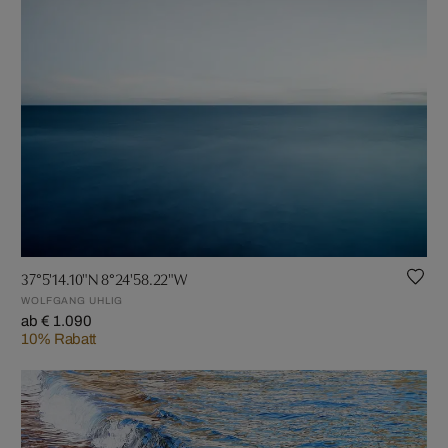
37°5'14.10"N 8°24'58.22"W
WOLFGANG UHLIG
ab € 1.090
10% Rabatt