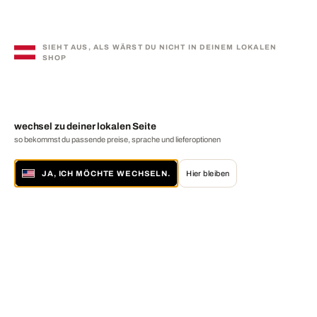
SIEHT AUS, ALS WÄRST DU NICHT IN DEINEM LOKALEN
SHOP
wechsel zu deiner lokalen Seite
so bekommst du passende preise, sprache und lieferoptionen
JA, ICH MÖCHTE WECHSELN.
Hier bleiben