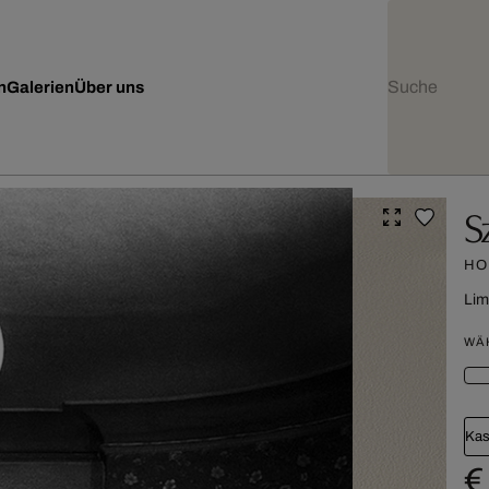
n
Galerien
Über uns
S
HO
Lim
WÄ
Kas
€