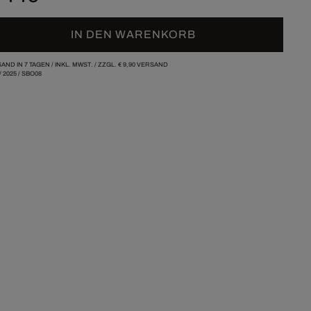
IN DEN WARENKORB
AND IN 7 TAGEN /
INKL. MWST. / ZZGL.
€ 9,90
VERSAND
/
2025
/
SBO08