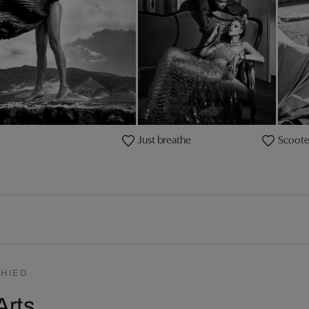
Just breathe
Scoote
HIED
Arts