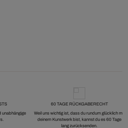
STS
60 TAGE RÜCKGABERECHT
nd unabhängige
Weil uns wichtig ist, dass du rundum glücklich mit
s.
deinem Kunstwerk bist, kannst du es 60 Tage
lang zurücksenden.