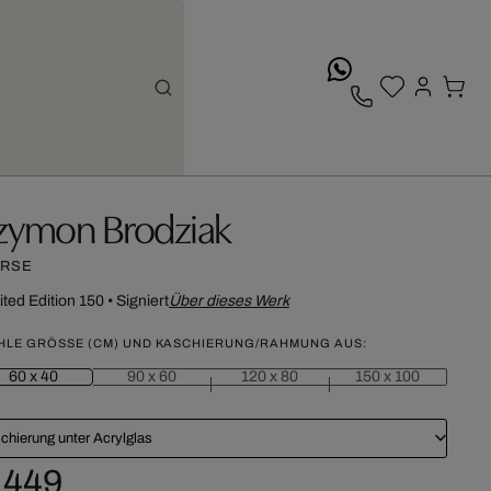
whatsApp
zymon Brodziak
RSE
ited Edition 150
•
Signiert
Über dieses Werk
HLE GRÖSSE (CM) UND KASCHIERUNG/RAHMUNG AUS:
60 x 40
90 x 60
120 x 80
150 x 100
chierung unter Acrylglas
 449