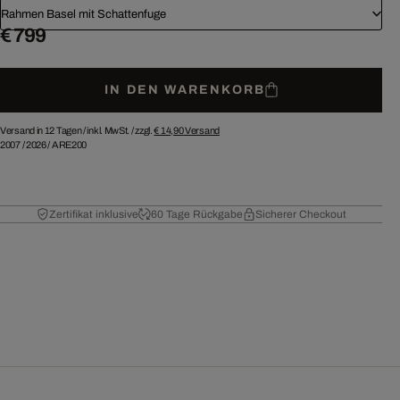
Rahmen Basel mit Schattenfuge
€ 799
IN DEN WARENKORB
Versand in 12 Tagen /
inkl. MwSt. / zzgl.
€ 14,90
Versand
2007
/
2026
/
ARE200
Zertifikat inklusive
60 Tage Rückgabe
Sicherer Checkout