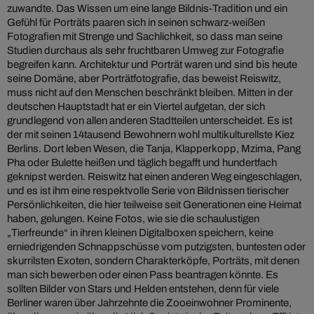
zuwandte. Das Wissen um eine lange Bildnis-Tradition und ein
Gefühl für Porträts paaren sich in seinen schwarz-weißen
Fotografien mit Strenge und Sachlichkeit, so dass man seine
Studien durchaus als sehr fruchtbaren Umweg zur Fotografie
begreifen kann. Architektur und Porträt waren und sind bis heute
seine Domäne, aber Porträtfotografie, das beweist Reiswitz,
muss nicht auf den Menschen beschränkt bleiben. Mitten in der
deutschen Hauptstadt hat er ein Viertel aufgetan, der sich
grundlegend von allen anderen Stadtteilen unterscheidet. Es ist
der mit seinen 14tausend Bewohnern wohl multikulturellste Kiez
Berlins. Dort leben Wesen, die Tanja, Klapperkopp, Mzima, Pang
Pha oder Bulette heißen und täglich begafft und hundertfach
geknipst werden. Reiswitz hat einen anderen Weg eingeschlagen,
und es ist ihm eine respektvolle Serie von Bildnissen tierischer
Persönlichkeiten, die hier teilweise seit Generationen eine Heimat
haben, gelungen. Keine Fotos, wie sie die schaulustigen
„Tierfreunde“ in ihren kleinen Digitalboxen speichern, keine
erniedrigenden Schnappschüsse vom putzigsten, buntesten oder
skurrilsten Exoten, sondern Charakterköpfe, Porträts, mit denen
man sich bewerben oder einen Pass beantragen könnte. Es
sollten Bilder von Stars und Helden entstehen, denn für viele
Berliner waren über Jahrzehnte die Zooeinwohner Prominente,