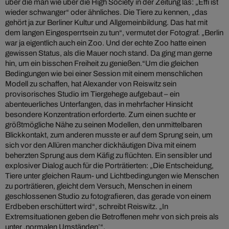
über die man wie über die High Society in der Zeitung las: „Effi ist
wieder schwanger“ oder ähnliches. Die Tiere zu kennen, „das
gehört ja zur Berliner Kultur und Allgemeinbildung. Das hat mit
dem langen Eingesperrtsein zu tun“, vermutet der Fotograf. „Berlin
war ja eigentlich auch ein Zoo. Und der echte Zoo hatte einen
gewissen Status, als die Mauer noch stand. Da ging man gerne
hin, um ein bisschen Freiheit zu genießen.“Um die gleichen
Bedingungen wie bei einer Session mit einem menschlichen
Modell zu schaffen, hat Alexander von Reiswitz sein
provisorisches Studio im Tiergehege aufgebaut – ein
abenteuerliches Unterfangen, das in mehrfacher Hinsicht
besondere Konzentration erforderte. Zum einen suchte er
größtmögliche Nähe zu seinen Modellen, den unmittelbaren
Blickkontakt, zum anderen musste er auf dem Sprung sein, um
sich vor den Allüren mancher dickhäutigen Diva mit einem
beherzten Sprung aus dem Käfig zu flüchten. Ein sensibler und
explosiver Dialog auch für die Porträtierten: „Die Entscheidung,
Tiere unter gleichen Raum- und Lichtbedingungen wie Menschen
zu porträtieren, gleicht dem Versuch, Menschen in einem
geschlossenen Studio zu fotografieren, das gerade von einem
Erdbeben erschüttert wird“, schreibt Reiswitz. „In
Extremsituationen geben die Betroffenen mehr von sich preis als
unter ‚normalen Umständen’“.