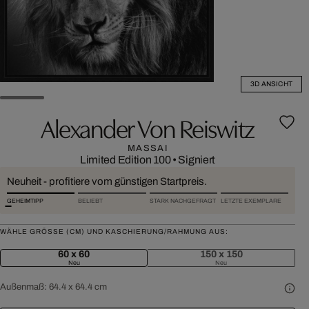
3D ANSICHT
Alexander Von Reiswitz
MASSAI
Limited Edition 100
•
Signiert
Neuheit - profitiere vom günstigen Startpreis.
GEHEIMTIPP
BELIEBT
STARK NACHGEFRAGT
LETZTE EXEMPLARE
WÄHLE GRÖSSE (CM) UND KASCHIERUNG/RAHMUNG AUS:
60 x 60
150 x 150
Neu
Neu
Außenmaß:
64.4 x 64.4 cm