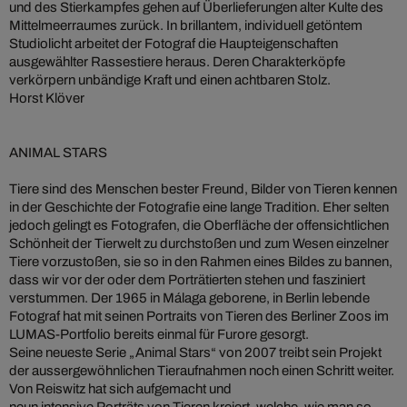
und des Stierkampfes gehen auf Überlieferungen alter Kulte des
Mittelmeerraumes zurück. In brillantem, individuell getöntem
Studiolicht arbeitet der Fotograf die Haupteigenschaften
ausgewählter Rassestiere heraus. Deren Charakterköpfe
verkörpern unbändige Kraft und einen achtbaren Stolz.
Horst Klöver
ANIMAL STARS
Tiere sind des Menschen bester Freund, Bilder von Tieren kennen
in der
Geschichte der Fotografie
eine lange Tradition. Eher selten
jedoch gelingt es Fotografen, die Oberfläche der offensichtlichen
Schönheit der Tierwelt zu durchstoßen und zum Wesen einzelner
Tiere vorzustoßen, sie so in den Rahmen eines Bildes zu bannen,
dass wir vor der oder dem Porträtierten stehen und fasziniert
verstummen. Der 1965 in Málaga geborene, in Berlin lebende
Fotograf hat mit seinen Portraits von Tieren des Berliner Zoos im
LUMAS-Portfolio bereits einmal für Furore gesorgt.
Seine neueste Serie „Animal Stars“ von 2007 treibt sein Projekt
der aussergewöhnlichen Tieraufnahmen noch einen Schritt weiter.
Von Reiswitz hat sich aufgemacht und
neun intensive Porträts von Tieren kreiert, welche, wie man so