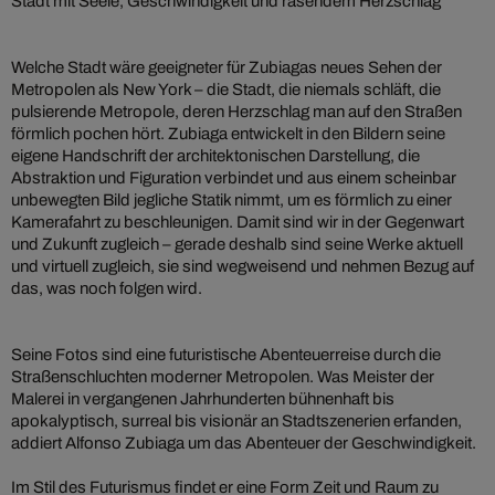
Stadt mit Seele, Geschwindigkeit und rasendem Herzschlag
Welche Stadt wäre geeigneter für Zubiagas neues Sehen der
Metropolen als New York – die Stadt, die niemals schläft, die
pulsierende Metropole, deren Herzschlag man auf den Straßen
förmlich pochen hört. Zubiaga entwickelt in den Bildern seine
eigene Handschrift der architektonischen Darstellung, die
Abstraktion und Figuration verbindet und aus einem scheinbar
unbewegten Bild jegliche Statik nimmt, um es förmlich zu einer
Kamerafahrt zu beschleunigen. Damit sind wir in der Gegenwart
und Zukunft zugleich – gerade deshalb sind seine Werke aktuell
und virtuell zugleich, sie sind wegweisend und nehmen Bezug auf
das, was noch folgen wird.
Seine Fotos sind eine futuristische Abenteuerreise durch die
Straßenschluchten moderner Metropolen. Was Meister der
Malerei in vergangenen Jahrhunderten bühnenhaft bis
apokalyptisch, surreal bis visionär an Stadtszenerien erfanden,
addiert Alfonso Zubiaga um das Abenteuer der Geschwindigkeit.
Im Stil des Futurismus findet er eine Form Zeit und Raum zu