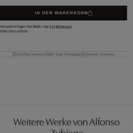
IN DEN WARENKORB
Versand in 9 Tagen /
inkl. MwSt. / zzgl.
€ 14,90
Versand
2008
/
2010
/
AZU02
Zertifikat inklusive
60 Tage Rückgabe
Sicherer Checkout
Weitere Werke von Alfonso
Zubiaga