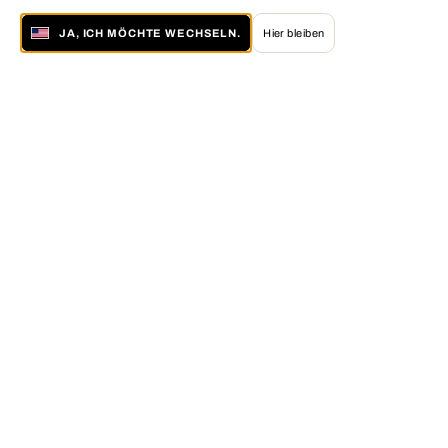
JA, ICH MÖCHTE WECHSELN.
Hier bleiben
Über LUMAS
Die LUMAS Idee