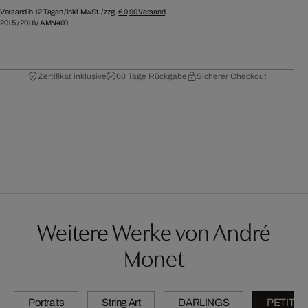
Versand in 12 Tagen /
inkl. MwSt. / zzgl.
€ 9,90
Versand
2015
/
2016
/
AMN400
Zertifikat inklusive
60 Tage Rückgabe
Sicherer Checkout
Weitere Werke von André
Monet
Portraits
String Art
DARLINGS
PETITES