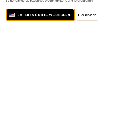
so bekommst du passende preise, sprache und lieferoptionen
JA, ICH MÖCHTE WECHSELN.
Hier bleiben
Über LUMAS