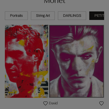
Portraits
String Art
DARLINGS
PETITES
ve
David