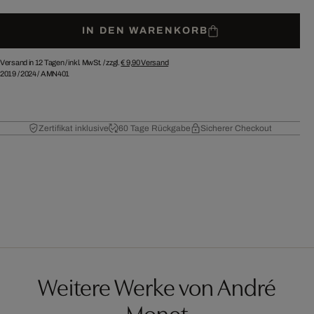
IN DEN WARENKORB
Versand in 12 Tagen /
inkl. MwSt. / zzgl.
€ 9,90
Versand
2019
/
2024
/
AMN401
Zertifikat inklusive
60 Tage Rückgabe
Sicherer Checkout
Weitere Werke von André
Monet