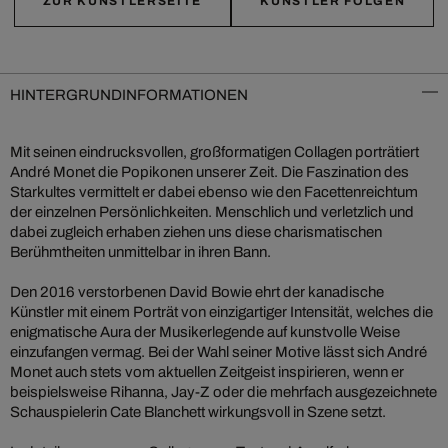
ZUR KÜNSTLERSEITE
KÜNSTLER FOLGEN
HINTERGRUNDINFORMATIONEN
Mit seinen eindrucksvollen, großformatigen Collagen porträtiert
André Monet die Popikonen unserer Zeit. Die Faszination des
Starkultes vermittelt er dabei ebenso wie den Facettenreichtum
der einzelnen Persönlichkeiten. Menschlich und verletzlich und
dabei zugleich erhaben ziehen uns diese charismatischen
Berühmtheiten unmittelbar in ihren Bann.
Den 2016 verstorbenen David Bowie ehrt der kanadische
Künstler mit einem Porträt von einzigartiger Intensität, welches die
enigmatische Aura der Musikerlegende auf kunstvolle Weise
einzufangen vermag. Bei der Wahl seiner Motive lässt sich André
Monet auch stets vom aktuellen Zeitgeist inspirieren, wenn er
beispielsweise Rihanna, Jay-Z oder die mehrfach ausgezeichnete
Schauspielerin Cate Blanchett wirkungsvoll in Szene setzt.