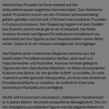
Historisches Porzellan ist heute weltweit auf den
Antiquitätenmessen begehrtes Sammlerobjekt. Das Geheimnis
seiner Produktion wurde von den Chinesen jahrhundertelang
geheim gehalten und erst seit 1708 kann man kostbares Porzellan
in Europa produzieren. Sein Siegeszug begann mit dem Zeitalter
des Rokoko und bis heute gilt es als Kostbarkeit. Der Maler
Andreas Amrhein hat filigrane Porzellankunst künstlerisch neu
bearbeitet und ihre Figuren zu den Hauptdarstellern seiner Bilder
erklärt. Dabei ist er ein virtuoser nostalgischer Grenzgänger.
Die Objekte seiner malerischen Begierde stammen aus der
traditionellen Porzellanmanufaktur Meißen, aber auch von
Hutschenreuther und Rosenthal. Andreas Amrhein gelingt es
Figuren wie dem diabolischen Mephisto vor liebevoll inszenierten
Kulissen eine Bühne „für den großen Auftritt“ zu schaffen. Er nutzt
malerisch perfekt gesetzte Glanzpunkte, um ihnen eine strahlende
Porzellanoberfläche zu verleihen. So entlockt er ihnen eine
wunderbare Plastizität und Leichtigkeit.
Nichts wirkt konserviert und statisch, stattdessen charakterisiert
er in seinen Bildern Momente erstaunlicher Beweglichkeit. Die von
ihm detailgetreu porträtierten Figuren wie die elegante Reiterin im