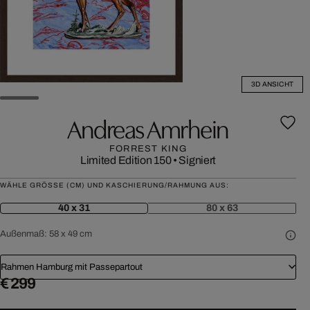
3D ANSICHT
Andreas Amrhein
FORREST KING
Limited Edition 150
•
Signiert
WÄHLE GRÖSSE (CM) UND KASCHIERUNG/RAHMUNG AUS:
40 x 31
80 x 63
Außenmaß:
58 x 49 cm
Rahmen Hamburg mit Passepartout
€ 299