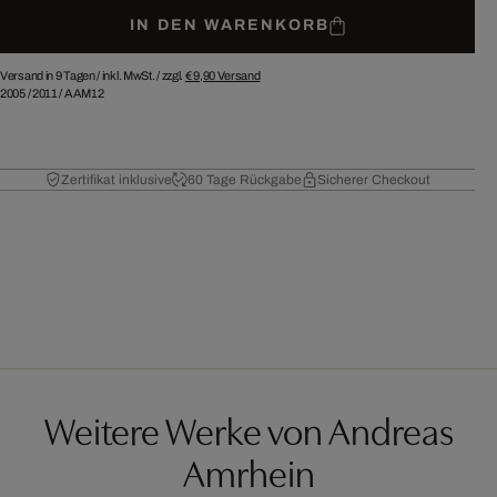
IN DEN WARENKORB
Versand in 9 Tagen /
inkl. MwSt. / zzgl.
€ 9,90
Versand
2005
/
2011
/
AAM12
Zertifikat inklusive
60 Tage Rückgabe
Sicherer Checkout
Weitere Werke von Andreas
Amrhein