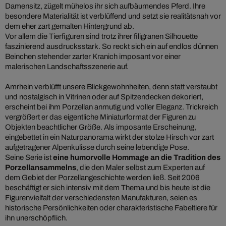
Damensitz, zügelt mühelos ihr sich aufbäumendes Pferd. Ihre
besondere Materialität ist verblüffend und setzt sie realitätsnah vor
dem eher zart gemalten Hintergrund ab.
Vor allem die Tierfiguren sind trotz ihrer filigranen Silhouette
faszinierend ausdrucksstark. So reckt sich ein auf endlos dünnen
Beinchen stehender zarter Kranich imposant vor einer
malerischen Landschaftsszenerie auf.
Amrhein verblüfft unsere Blickgewohnheiten, denn statt verstaubt
und nostalgisch in Vitrinen oder auf Spitzendecken dekoriert,
erscheint bei ihm Porzellan anmutig und voller Eleganz. Trickreich
vergrößert er das eigentliche Miniaturformat der Figuren zu
Objekten beachtlicher Größe. Als imposante Erscheinung,
eingebettet in ein Naturpanorama wirkt der stolze Hirsch vor zart
aufgetragener Alpenkulisse durch seine lebendige Pose.
Seine Serie ist
eine humorvolle Hommage an die Tradition des
Porzellansammelns
, die den Maler selbst zum Experten auf
dem Gebiet der Porzellangeschichte werden ließ. Seit 2006
beschäftigt er sich intensiv mit dem Thema und bis heute ist die
Figurenvielfalt der verschiedensten Manufakturen, seien es
historische Persönlichkeiten oder charakteristische Fabeltiere für
ihn unerschöpflich.