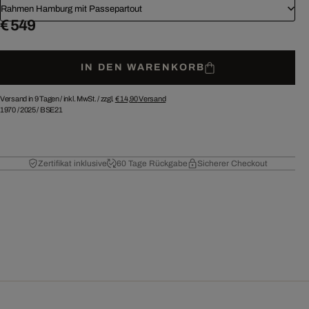
Rahmen Hamburg mit Passepartout
€ 549
IN DEN WARENKORB
Versand in 9 Tagen /
inkl. MwSt. / zzgl.
€ 14,90
Versand
1970
/
2025
/
BSE21
Zertifikat inklusive
60 Tage Rückgabe
Sicherer Checkout