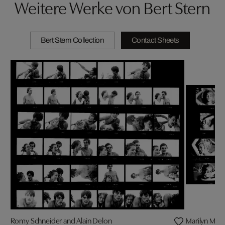
Weitere Werke von Bert Stern
Bert Stern Collection
Contact Sheets
Romy Schneider and Alain Delon
Marilyn Monr