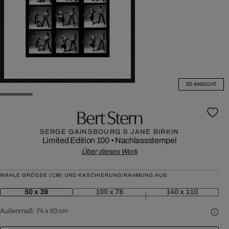
3D ANSICHT
Bert Stern
SERGE GAINSBOURG & JANE BIRKIN
Limited Edition 100
•
Nachlassstempel
Über dieses Werk
WÄHLE GRÖSSE (CM) UND KASCHIERUNG/RAHMUNG AUS:
50 x 39
100 x 78
140 x 110
Außenmaß:
74 x 63 cm