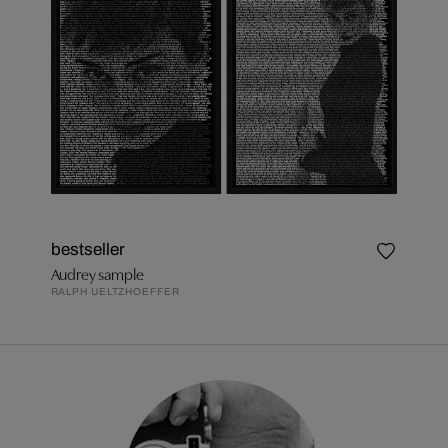
bestseller
Audrey sample
RALPH UELTZHOEFFER