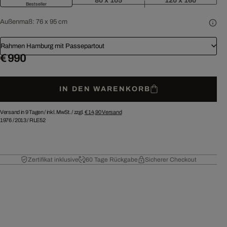
80 x 105
120 x 160
Bestseller
Außenmaß:
76 x 95 cm
Rahmen Hamburg mit Passepartout
€ 990
IN DEN WARENKORB
Versand in 9 Tagen /
inkl. MwSt. / zzgl.
€ 14,90
Versand
1976
/
2013
/
RLE52
Zertifikat inklusive
60 Tage Rückgabe
Sicherer Checkout