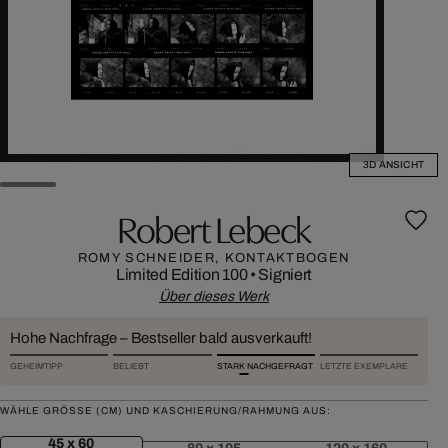
3D ANSICHT
Robert Lebeck
ROMY SCHNEIDER, KONTAKTBOGEN
Limited Edition 100
•
Signiert
Über dieses Werk
Hohe Nachfrage – Bestseller bald ausverkauft!
GEHEIMTIPP
BELIEBT
STARK NACHGEFRAGT
LETZTE EXEMPLARE
WÄHLE GRÖSSE (CM) UND KASCHIERUNG/RAHMUNG AUS:
45 x 60