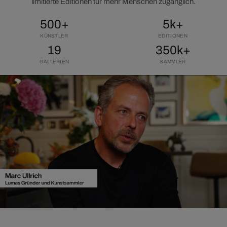
limitierte Editionen für mehr Menschen zugänglich.
500+
5k+
KÜNSTLER
EDITIONEN
19
350k+
GALLERIEN
SAMMLER