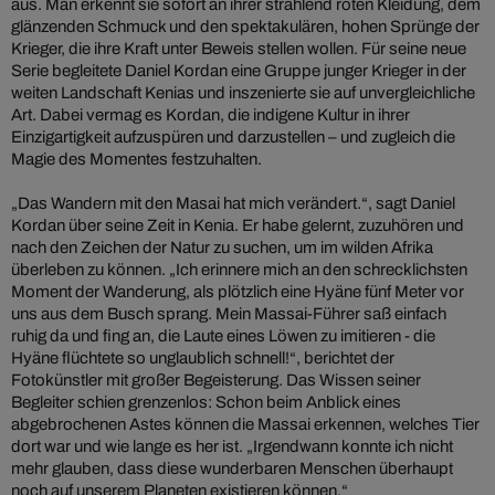
aus. Man erkennt sie sofort an ihrer strahlend roten Kleidung, dem
glänzenden Schmuck und den spektakulären, hohen Sprünge der
Krieger, die ihre Kraft unter Beweis stellen wollen. Für seine neue
Serie begleitete Daniel Kordan eine Gruppe junger Krieger in der
weiten Landschaft Kenias und inszenierte sie auf unvergleichliche
Art. Dabei vermag es Kordan, die indigene Kultur in ihrer
Einzigartigkeit aufzuspüren und darzustellen – und zugleich die
Magie des Momentes festzuhalten.
„Das Wandern mit den Masai hat mich verändert.“, sagt Daniel
Kordan über seine Zeit in Kenia. Er habe gelernt, zuzuhören und
nach den Zeichen der Natur zu suchen, um im wilden Afrika
überleben zu können. „Ich erinnere mich an den schrecklichsten
Moment der Wanderung, als plötzlich eine Hyäne fünf Meter vor
uns aus dem Busch sprang. Mein Massai-Führer saß einfach
ruhig da und fing an, die Laute eines Löwen zu imitieren - die
Hyäne flüchtete so unglaublich schnell!“, berichtet der
Fotokünstler mit großer Begeisterung. Das Wissen seiner
Begleiter schien grenzenlos: Schon beim Anblick eines
abgebrochenen Astes können die Massai erkennen, welches Tier
dort war und wie lange es her ist. „Irgendwann konnte ich nicht
mehr glauben, dass diese wunderbaren Menschen überhaupt
noch auf unserem Planeten existieren können.“