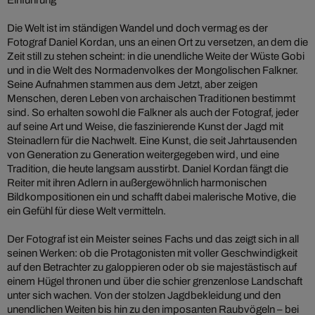
Einführung
Die Welt ist im ständigen Wandel und doch vermag es der
Fotograf Daniel Kordan, uns an einen Ort zu versetzen, an dem die
Zeit still zu stehen scheint: in die unendliche Weite der Wüste Gobi
und in die Welt des Normadenvolkes der Mongolischen Falkner.
Seine Aufnahmen stammen aus dem Jetzt, aber zeigen
Menschen, deren Leben von archaischen Traditionen bestimmt
sind. So erhalten sowohl die Falkner als auch der Fotograf, jeder
auf seine Art und Weise, die faszinierende Kunst der Jagd mit
Steinadlern für die Nachwelt. Eine Kunst, die seit Jahrtausenden
von Generation zu Generation weitergegeben wird, und eine
Tradition, die heute langsam ausstirbt. Daniel Kordan fängt die
Reiter mit ihren Adlern in außergewöhnlich harmonischen
Bildkompositionen ein und schafft dabei malerische Motive, die
ein Gefühl für diese Welt vermitteln.
Der Fotograf ist ein Meister seines Fachs und das zeigt sich in all
seinen Werken: ob die Protagonisten mit voller Geschwindigkeit
auf den Betrachter zu galoppieren oder ob sie majestästisch auf
einem Hügel thronen und über die schier grenzenlose Landschaft
unter sich wachen. Von der stolzen Jagdbekleidung und den
unendlichen Weiten bis hin zu den imposanten Raubvögeln – bei