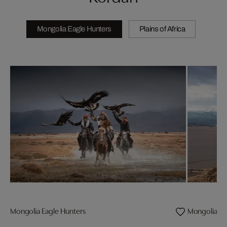
Mongolia Eagle Hunters
Plains of Africa
Mongolia Eagle Hunters
Mongolia Eag