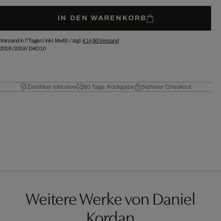
IN DEN WARENKORB
Versand in 7 Tagen /
inkl. MwSt. / zzgl.
€ 14,90
Versand
2018
/
2019
/
DKO10
Zertifikat inklusive
60 Tage Rückgabe
Sicherer Checkout
Weitere Werke von Daniel
Kordan