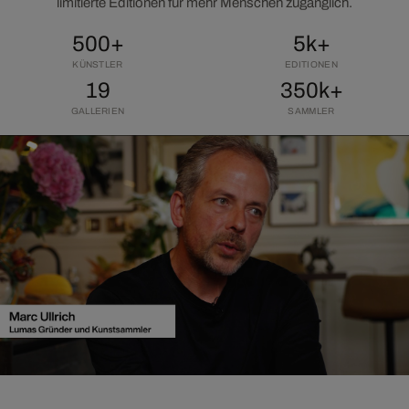
limitierte Editionen für mehr Menschen zugänglich.
500+
5k+
KÜNSTLER
EDITIONEN
19
350k+
GALLERIEN
SAMMLER