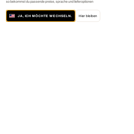
so bekommst du passende preise, sprache und lieferoptionen
JA, ICH MÖCHTE WECHSELN.
Hier bleiben
Über LUMAS