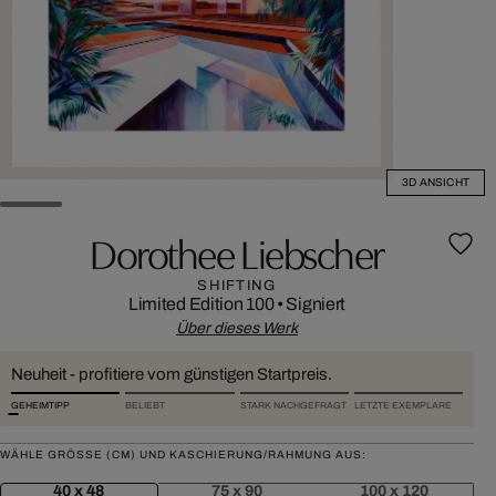
3D ANSICHT
Dorothee Liebscher
SHIFTING
Limited Edition 100
•
Signiert
Über dieses Werk
Neuheit - profitiere vom günstigen Startpreis.
GEHEIMTIPP
BELIEBT
STARK NACHGEFRAGT
LETZTE EXEMPLARE
WÄHLE GRÖSSE (CM) UND KASCHIERUNG/RAHMUNG AUS:
40 x 48
75 x 90
100 x 120