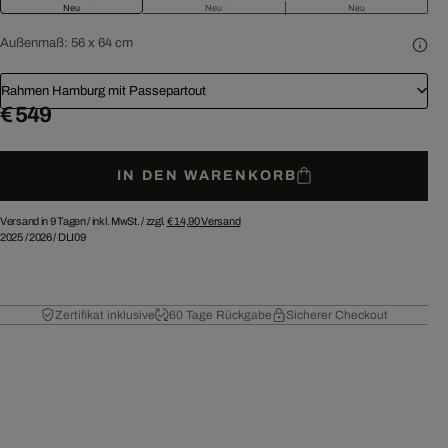
Neu
Neu
Neu
Außenmaß:
56 x 64 cm
Rahmen Hamburg mit Passepartout
€ 549
IN DEN WARENKORB
Versand in 9 Tagen /
inkl. MwSt. / zzgl.
€ 14,90
Versand
2025
/
2026
/
DLI09
Zertifikat inklusive
60 Tage Rückgabe
Sicherer Checkout