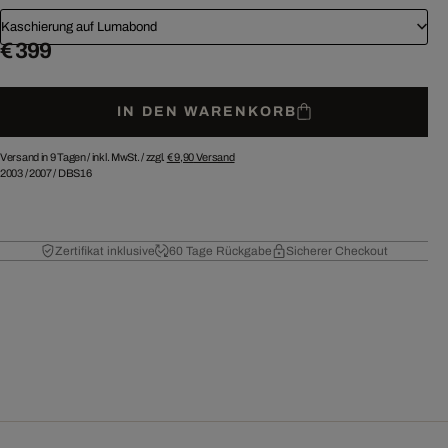
Kaschierung auf Lumabond
€ 399
IN DEN WARENKORB
Versand in 9 Tagen /
inkl. MwSt. / zzgl.
€ 9,90
Versand
2003
/
2007
/
DBS16
Zertifikat inklusive
60 Tage Rückgabe
Sicherer Checkout