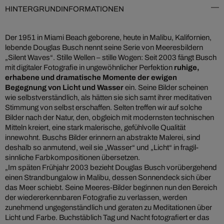
HINTERGRUNDINFORMATIONEN
Der 1951 in Miami Beach geborene, heute in Malibu, Kalifornien,
lebende Douglas Busch nennt seine Serie von Meeresbildern
„Silent Waves“. Stille Wellen – stille Wogen: Seit 2003 fängt Busch
mit digitaler Fotografie in ungewöhnlicher Perfektion
ruhige,
erhabene und dramatische Momente der ewigen
Begegnung von Licht und Wasser
ein. Seine Bilder scheinen
wie selbstverständlich, als hätten sie sich samt ihrer meditativen
Stimmung von selbst erschaffen. Selten treffen wir auf solche
Bilder nach der Natur, den, obgleich mit modernsten technischen
Mitteln kreiert, eine stark malerische, gefühlvolle Qualität
innewohnt. Buschs Bilder erinnern an abstrakte Malerei, sind
deshalb so anmutend, weil sie „Wasser“ und „Licht“ in fragil-
sinnliche Farbkompositionen übersetzen.
„Im späten Frühjahr 2003 bezieht Douglas Busch vorübergehend
einen Strandbungalow in Malibu, dessen Sonnendeck sich über
das Meer schiebt. Seine Meeres-Bilder beginnen nun den Bereich
der wiedererkennbaren Fotografie zu verlassen, werden
zunehmend ungegenständlich und geraten zu Meditationen über
Licht und Farbe. Buchstäblich Tag und Nacht fotografiert er das