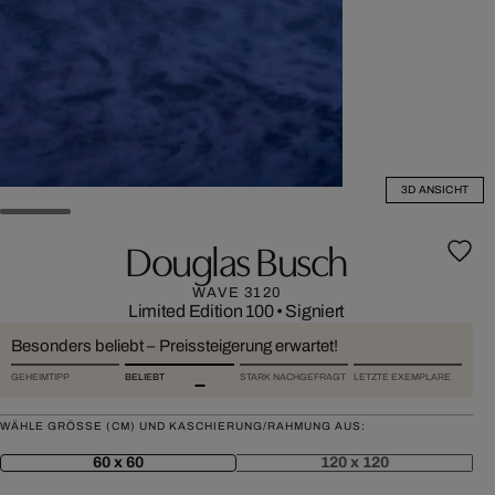
3D ANSICHT
Douglas Busch
WAVE 3120
Limited Edition 100
•
Signiert
Besonders beliebt – Preissteigerung erwartet!
GEHEIMTIPP
BELIEBT
STARK NACHGEFRAGT
LETZTE EXEMPLARE
WÄHLE GRÖSSE (CM) UND KASCHIERUNG/RAHMUNG AUS:
60 x 60
120 x 120