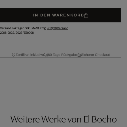
IN DEN WARENKORB
Versand in 4 Tagen /
inkl. MwSt. / zzgl.
€ 19,90
Versand
2006-2022
/
2023
/
EBO08
Zertifikat inklusive
60 Tage Rückgabe
Sicherer Checkout
Weitere Werke von El Bocho