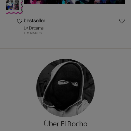
bestseller
LA Dreams
TIM MARRS
Über El Bocho