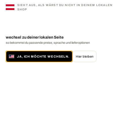
SIEHT AUS, ALS WÄRST DU NICHT IN DEINEM LOKALEN
SHOP
wechsel zu deiner lokalen Seite
so bekommst du passende preise, sprache und lieferoptionen
JA, ICH MÖCHTE WECHSELN.
Hier bleiben