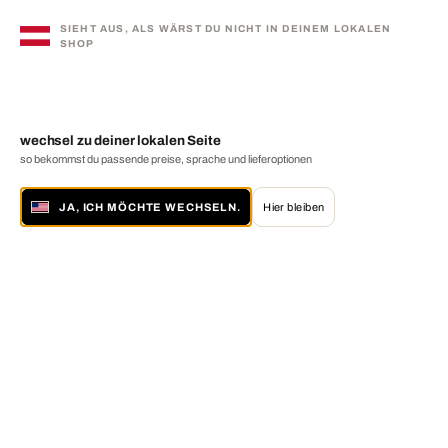
SIEHT AUS, ALS WÄRST DU NICHT IN DEINEM LOKALEN
SHOP
wechsel zu deiner lokalen Seite
so bekommst du passende preise, sprache und lieferoptionen
JA, ICH MÖCHTE WECHSELN.
Hier bleiben