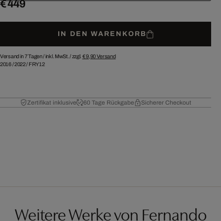
€ 449
IN DEN WARENKORB
Versand in 7 Tagen /
inkl. MwSt. / zzgl.
€ 9,90
Versand
2016
/
2022
/
FRY12
Zertifikat inklusive
60 Tage Rückgabe
Sicherer Checkout
Weitere Werke von Fernando