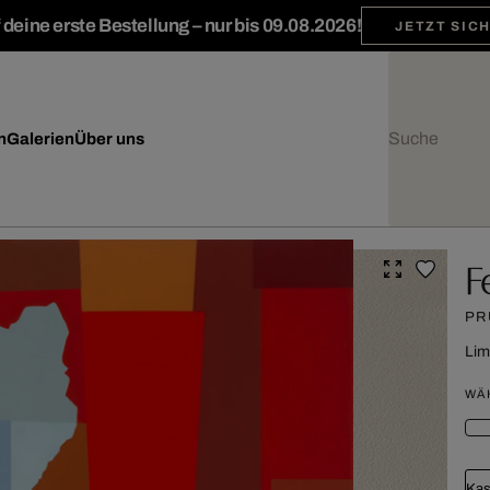
deine erste Bestellung – nur bis 09.08.2026!
JETZT SIC
n
Galerien
Über uns
F
PR
Lim
WÄ
Kas