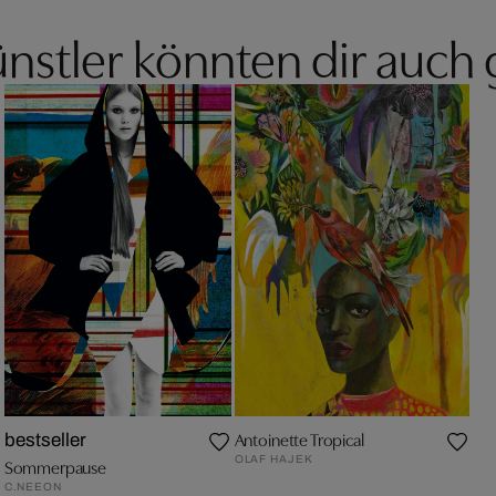
nstler könnten dir auch 
Antoinette Tropical
bestseller
OLAF HAJEK
Sommerpause
C.NEEON