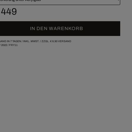
 449
IN DEN WARENKORB
AND IN 7 TAGEN /
INKL. MWST. / ZZGL.
€ 9,90
VERSAND
/
2022
/
FRY11