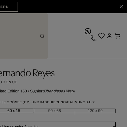
HERN
whatsApp
ernando Reyes
UDENCE
ited Edition 150
•
Signiert
Über dieses Werk
HLE GRÖSSE (CM) UND KASCHIERUNG/RAHMUNG AUS:
60 x 45
90 x 68
120 x 90
chierung unter Acrylglas