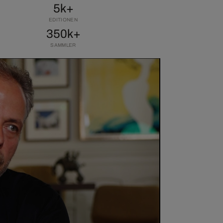
5k+
EDITIONEN
350k+
SAMMLER