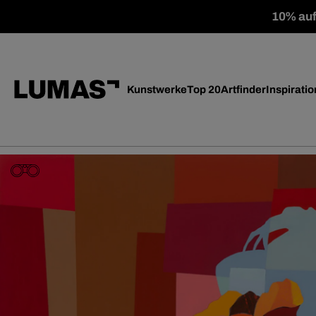
10% auf 
Kunstwerke
Top 20
Artfinder
Inspiratio