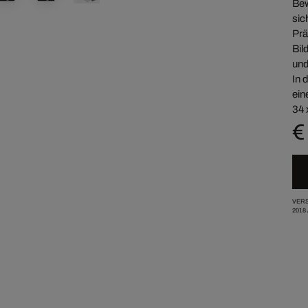
Bew
sic
Prä
Bil
und
In 
ein
34 
€
VERS
2018