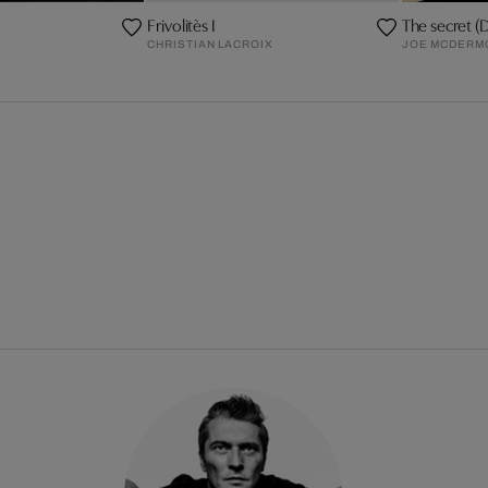
Frivolitès I
The secret (
CHRISTIAN LACROIX
JOE MCDERM