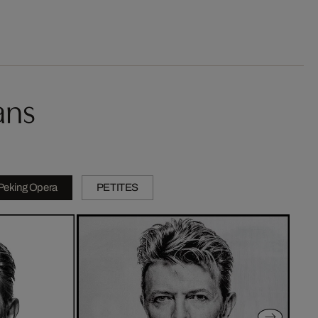
ans
Peking Opera
PETITES