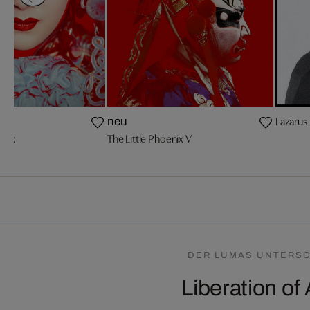
Lazarus 
neu
enix
The Little Phoenix V
DER LUMAS UNTERSC
Liberation of 