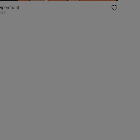
Diptychon)
OTT