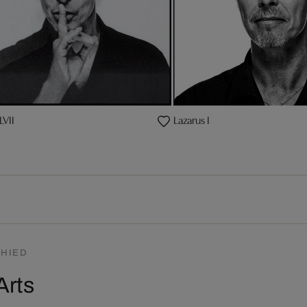
LVII
Lazarus I
HIED
Arts