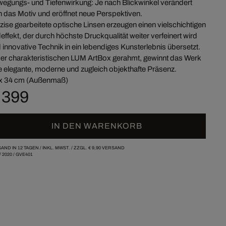
egungs- und Tiefenwirkung: Je nach Blickwinkel verändert
h das Motiv und eröffnet neue Perspektiven.
zise gearbeitete optische Linsen erzeugen einen vielschichtigen
deffekt, der durch höchste Druckqualität weiter verfeinert wird
 innovative Technik in ein lebendiges Kunsterlebnis übersetzt.
der charakteristischen LUM ArtBox gerahmt, gewinnt das Werk
e elegante, moderne und zugleich objekthafte Präsenz.
x 34 cm (Außenmaß)
 399
IN DEN WARENKORB
AND IN 12 TAGEN /
INKL. MWST. / ZZGL.
€ 9,90
VERSAND
/
2020
/
GVE401