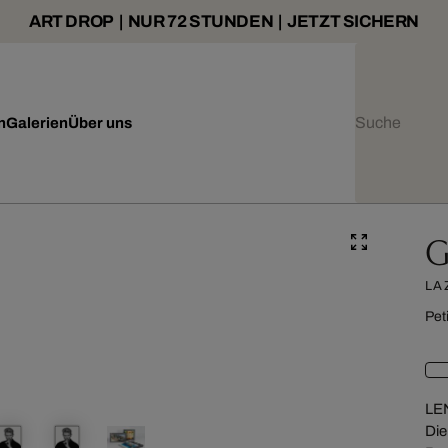
ART DROP | NUR 72 STUNDEN | JETZT SICHERN
n
Galerien
Über uns
G
LA
Pet
LE
Die