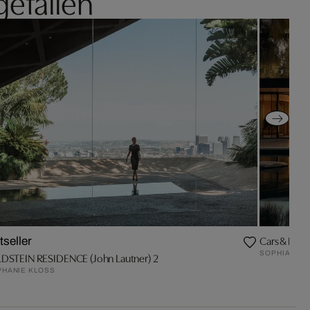
gefallen
Cars & Pool
tseller
SOPHIA WIN
DSTEIN RESIDENCE (John Lautner) 2
PHANIE KLOSS