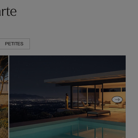
rte
PETITES