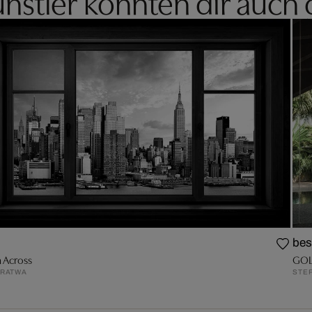
nstler könnten dir auch 
bes
 Across
GOL
DRATWA
STE