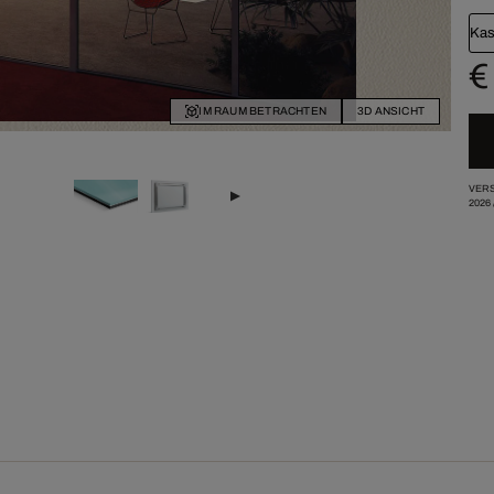
Kas
€
IM RAUM BETRACHTEN
3D ANSICHT
VERS
2026