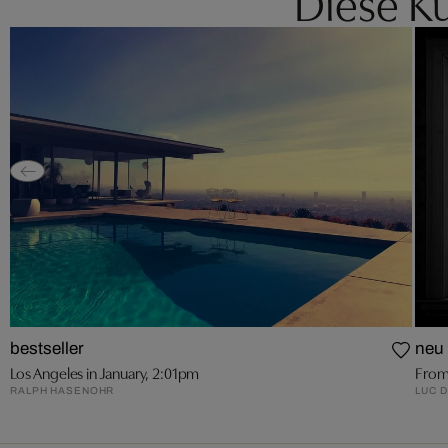
Diese Kü
bestseller
neu
Los Angeles in January, 2:01pm
From
RALPH HASENOHR
LUC 