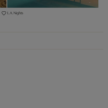
L.A. Nights
n
De