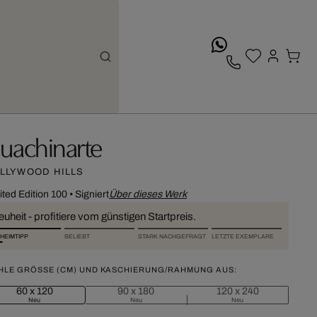
whatsApp
uachinarte
LLYWOOD HILLS
ited Edition 100
•
Signiert
Über dieses Werk
uheit - profitiere vom günstigen Startpreis.
HEIMTIPP
BELIEBT
STARK NACHGEFRAGT
LETZTE EXEMPLARE
HLE GRÖSSE (CM) UND KASCHIERUNG/RAHMUNG AUS:
60 x 120
90 x 180
120 x 240
Neu
Neu
Neu