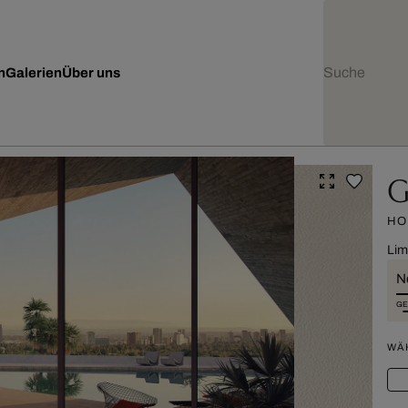
n
Galerien
Über uns
G
HO
Lim
Ne
GE
WÄ