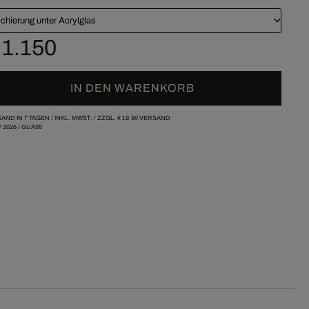
chierung unter Acrylglas
 1.150
IN DEN WARENKORB
AND IN 7 TAGEN /
INKL. MWST. / ZZGL.
€ 19,90
VERSAND
/
2026
/
GUA55