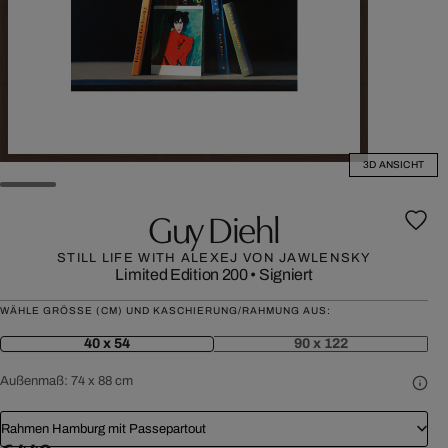
3D ANSICHT
Guy Diehl
STILL LIFE WITH ALEXEJ VON JAWLENSKY
Limited Edition 200
•
Signiert
WÄHLE GRÖSSE (CM) UND KASCHIERUNG/RAHMUNG AUS:
40 x 54
90 x 122
Außenmaß:
74 x 88 cm
Rahmen Hamburg mit Passepartout