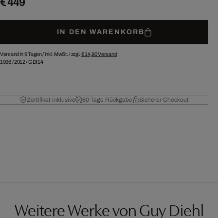
€ 449
IN DEN WARENKORB
Versand in 9 Tagen /
inkl. MwSt. / zzgl.
€ 14,90
Versand
1996
/
2012
/
GDI14
Zertifikat inklusive
60 Tage Rückgabe
Sicherer Checkout
Weitere Werke von Guy Diehl