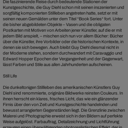
Die faszinierende Reise durch bedeutende Stationen der
Kunstgeschichte, die Guy Diehl schon mit seinen inszenierten und
sorgfältig komponierten Stillleben angetreten hatte, setzt er mit
seinen neuen Gemälden unter dem Titel “Book Series“ fort. Unter
die bisher abgebildeten Objekte – Vasen und die obligaten
Postkarten mit Motiven von Arbeiten jener Künstler, auf die er mit
jedem Bild anspielt, – mischen sich nun vor allem Bücher: Bücher
über die Künstler, ihre Vorbilder oder die historischen Kontexte, in
denen sie sich bewegen. Auch bleibt Guy Diehl diesmal nicht in
der Moderne stehen, sondern durchwandert mit Caravaggio und
Edward Hopper Epochen der Vergangenheit und der Gegenwart,
lässt Farben und Stile aus allen Jahrhunderten aufscheinen.
Still Life
Die dunkeltonigen Stillleben des amerikanischen Künstlers Guy
Diehl sind renommierte, originäre Bildwerke reinsten Couleurs. In
ihnen herrscht ein klares, frisches Licht, das wie ein glänzender
Firnis über den von Zeit und Kunstgeschichte handelnden und
bewusst arrangierten Gegenständen liegt. Die Grenzlinie zwischen
Malerei und Photographie erweist sich in den Bildern auf perfekte
Weise aufgelöst. Farbauftrag, Detailzeichnung und Lichtführung
erzeugen einen überwältigenden photorealistischen Effekt, der in