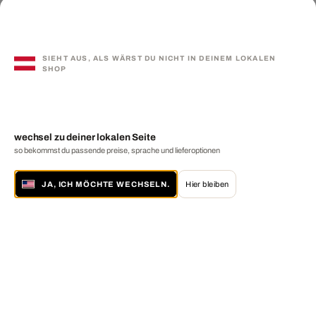
SIEHT AUS, ALS WÄRST DU NICHT IN DEINEM LOKALEN
SHOP
wechsel zu deiner lokalen Seite
so bekommst du passende preise, sprache und lieferoptionen
JA, ICH MÖCHTE WECHSELN.
Hier bleiben