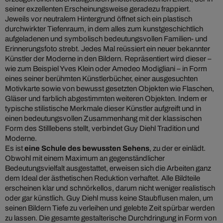
seiner exzellenten Erscheinungsweise geradezu frappiert.
Jeweils vor neutralem Hintergrund öffnet sich ein plastisch
durchwirkter Tiefenraum, in dem alles zum kunstgeschichtlich
aufgeladenen und symbolisch bedeutungsvollen Familien- und
Erinnerungsfoto strebt. Jedes Mal reüssiert ein neuer bekannter
Künstler der Moderne in den Bildern. Repräsentiert wird dieser –
wie zum Beispiel Yves Klein oder Amedeo Modigliani – in Form
eines seiner berühmten Künstlerbücher, einer ausgesuchten
Motivkarte sowie von bewusst gesetzten Objekten wie Flaschen,
Gläser und farblich abgestimmten weiteren Objekten. Indem er
typische stilistische Merkmale dieser Künstler aufgreift und in
einen bedeutungsvollen Zusammenhang mit der klassischen
Form des Stilllebens stellt, verbindet Guy Diehl Tradition und
Moderne.
Es ist
eine Schule des bewussten Sehens
, zu der er einlädt.
Obwohl mit einem Maximum an gegenständlicher
Bedeutungsvielfalt ausgestattet, erweisen sich die Arbeiten ganz
dem Ideal der ästhetischen Reduktion verhaftet. Alle Bildteile
erscheinen klar und schnörkellos, darum nicht weniger realistisch
oder gar künstlich. Guy Diehl muss keine Staubflusen malen, um
seinen Bildern Tiefe zu verleihen und gelebte Zeit spürbar werden
zu lassen. Die gesamte gestalterische Durchdringung in Form von