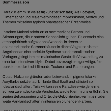
Sommersaison
Harald Klemm ist vielseitig künstlerisch tätig. Als Fotograf,
Filmemacher und Maler verbindet er Impressionen, Motive und
Themen mit seiner typisch phantastischen Erzählweise.
In seiner Malerei zelebriert er sommerliche Farben und
Stimmungen, die in sattem Sonnenlicht glühen. Es entsteht eine
atmosphärisch aufgeladene Szenerie, in denen er
charakteristische Sommerhäuser in dichte Vegetation bettet.
Angelehnt an eine perfekte Synthese aus fotorealistischen
Vorlagen gelingt ihm mit malerischer Geste die Verwandlung zu
einer farbintensiven Idylle. Dabei bevorzugt er eigenwillige, fein
punktierte oder leicht flirrende Texturen und Rasterungen.
Ob auf Holzuntergründen oder Leinwand, in pigmentstarker
Acrylfarbe setzt er auf brillante Strahlkraft und stilisiert so
Ideallandschaften. Teils wirken seine Paradiese wie geheime,
schwer zu entdeckende Verstecke, an die Klemm uns entführt. Sie
zeigen Behausungen und Orte, die Geborgenheit vermitteln oder
weite Parklandschaften in intensiven blühenden Farben.