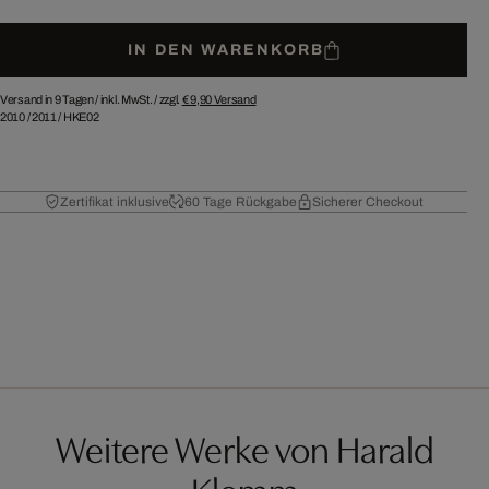
IN DEN WARENKORB
Versand in 9 Tagen /
inkl. MwSt. / zzgl.
€ 9,90
Versand
2010
/
2011
/
HKE02
Zertifikat inklusive
60 Tage Rückgabe
Sicherer Checkout
Weitere Werke von Harald
Klemm