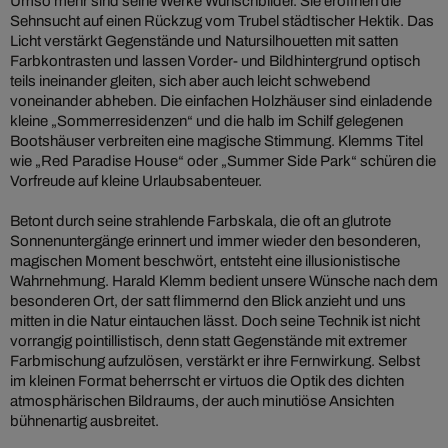
Umso mehr sind seine Werke Wunschbilder. Sie eröffnen die
Sehnsucht auf einen Rückzug vom Trubel städtischer Hektik. Das
Licht verstärkt Gegenstände und Natursilhouetten mit satten
Farbkontrasten und lassen Vorder- und Bildhintergrund optisch
teils ineinander gleiten, sich aber auch leicht schwebend
voneinander abheben. Die einfachen Holzhäuser sind einladende
kleine „Sommerresidenzen“ und die halb im Schilf gelegenen
Bootshäuser verbreiten eine magische Stimmung. Klemms Titel
wie „Red Paradise House“ oder „Summer Side Park“ schüren die
Vorfreude auf kleine Urlaubsabenteuer.
Betont durch seine strahlende Farbskala, die oft an glutrote
Sonnenuntergänge erinnert und immer wieder den besonderen,
magischen Moment beschwört, entsteht eine illusionistische
Wahrnehmung. Harald Klemm bedient unsere Wünsche nach dem
besonderen Ort, der satt flimmernd den Blick anzieht und uns
mitten in die Natur eintauchen lässt. Doch seine Technik ist nicht
vorrangig pointillistisch, denn statt Gegenstände mit extremer
Farbmischung aufzulösen, verstärkt er ihre Fernwirkung. Selbst
im kleinen Format beherrscht er virtuos die Optik des dichten
atmosphärischen Bildraums, der auch minutiöse Ansichten
bühnenartig ausbreitet.