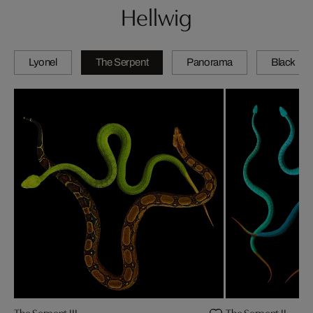
Hellwig
Lyonel
The Serpent
Panorama
Black
The Serpent III
The Serpent II