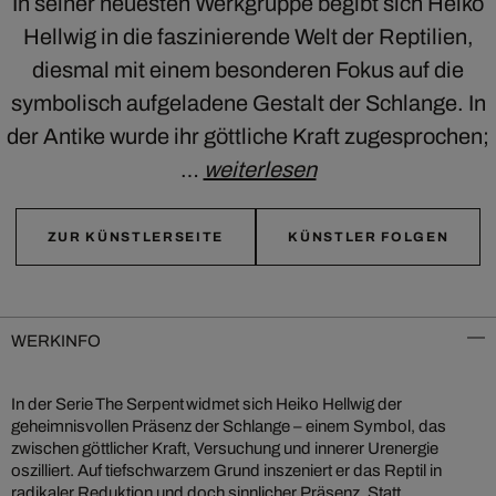
In seiner neuesten Werkgruppe begibt sich Heiko
Hellwig in die faszinierende Welt der Reptilien,
diesmal mit einem besonderen Fokus auf die
symbolisch aufgeladene Gestalt der Schlange. In
der Antike wurde ihr göttliche Kraft zugesprochen;
…
weiterlesen
ZUR KÜNSTLERSEITE
KÜNSTLER FOLGEN
WERKINFO
In der Serie The Serpent widmet sich Heiko Hellwig der
geheimnisvollen Präsenz der Schlange – einem Symbol, das
zwischen göttlicher Kraft, Versuchung und innerer Urenergie
oszilliert. Auf tiefschwarzem Grund inszeniert er das Reptil in
radikaler Reduktion und doch sinnlicher Präsenz. Statt