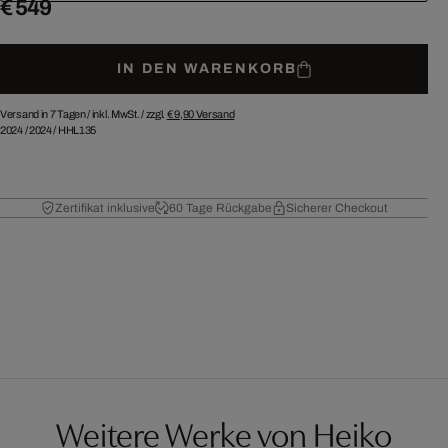
€ 549
IN DEN WARENKORB
Versand in 7 Tagen /
inkl. MwSt. / zzgl.
€ 9,90
Versand
2024
/
2024
/
HHL135
Zertifikat inklusive
60 Tage Rückgabe
Sicherer Checkout
Weitere Werke von Heiko