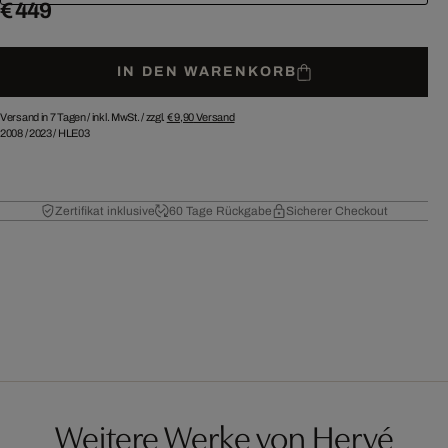
€ 449
IN DEN WARENKORB
Versand in 7 Tagen /
inkl. MwSt. / zzgl.
€ 9,90
Versand
2008
/
2023
/
HLE03
Zertifikat inklusive
60 Tage Rückgabe
Sicherer Checkout
Weitere Werke von Hervé