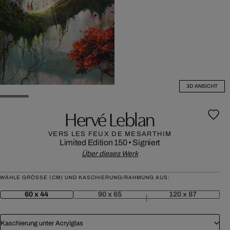
3D ANSICHT
Hervé Leblan
VERS LES FEUX DE MESARTHIM
Limited Edition 150
•
Signiert
Über dieses Werk
WÄHLE GRÖSSE (CM) UND KASCHIERUNG/RAHMUNG AUS:
60 x 44
90 x 65
120 x 87
Kaschierung unter Acrylglas